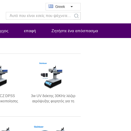
Greek
search
εγχος
επαφή
Ζητήστε ένα απόσπασμα
 JCZ DPSS
3w UV δείκτης 30KHz λέιζερ
ικοποίησης
αερόψυξης φορητός για τη
ύ 3w 5w 15ns
μηχανή χαρτικών
ικό κουμπί
νήτων