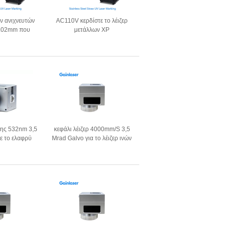
ων ανιχνευτών
AC110V κερδίστε το λέιζερ
.02mm που
μετάλλων XP
 μηχανή για το
χαρακτηρίζοντας τη μηχανή
τυπο
για τον ορείχαλκο
σης 532nm 3,5
κεφάλι λέιζερ 4000mm/S 3,5
ε το ελαφρύ
Mrad Galvo για το λέιζερ ινών
 10mm