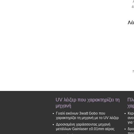
4
Λέ
UV λέιζερ που χαρακτηρίζει τη
Πλ
μηχανή
χα
Γυαλί εικόνων 3watt Gobo που
Κερ
χαρακτηρίζει τη μηχανή με το UV λέιζερ
ανο
για
Δροσισμένη χαράσσοντας μηχανή
μετάλλων Gainlaser ±0.01mm αέρας
δρο
που