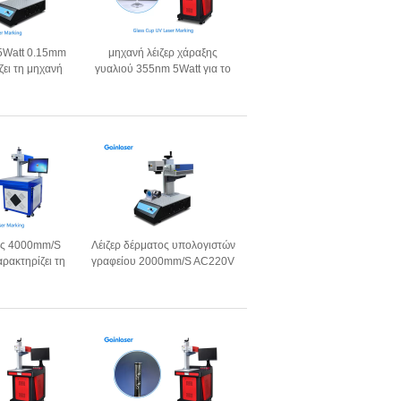
 5Watt 0.15mm
μηχανή λέιζερ χάραξης
ζει τη μηχανή
γυαλιού 355nm 5Watt για το
ικα φραγμών
πλαστικό
τος 4000mm/S
Λέιζερ δέρματος υπολογιστών
ρακτηρίζει τη
γραφείου 2000mm/S AC220V
το έγγραφο
που χαρακτηρίζει τη μηχανή