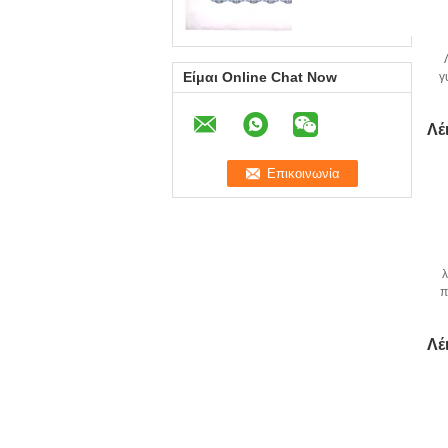
Είμαι Online Chat Now
γ
Λέ
π
Λέ