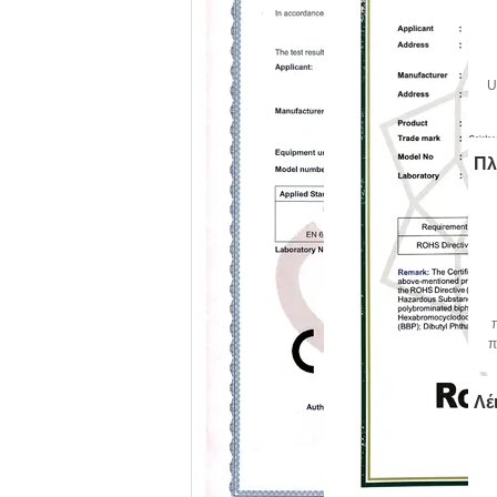
U
Πλ
π
Λέ