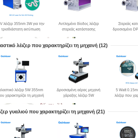
V λέιζερ 355nm 3W για την
Αντλημένο δίοδος λέιζερ
Στερεάς κα
τρισδιάστατη εκτύπωση
στερεάς κατάστασης
δροσισμένο D
στερεολιθογραφίας
νανοδευτερολέπτου 355nm
λέιζ
3W
αστικό λέιζερ που χαρακτηρίζει τη μηχανή
(12)
πλαστικό λέιζερ 5W 355nm
Δροσισμένη αέρας μηχανή
5 Watt 0.15
ου χαρακτηρίζει τη μηχανή
χάραξης λέιζερ 5W
λέιζερ που χα
για το λογότυπο
2000mm/S για το πλαστικό
μηχανή για τ
ιζερ γυαλιού που χαρακτηρίζει τη μηχανή
(21)