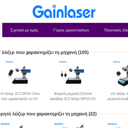
Σχετικά με εμάς
Γύρος εργοστασίων
Ποιοτικός έλ
 λέιζερ που χαρακτηρίζει τη μηχανή
(105)
UV λέιζερ JCZ DPSS 15ns
Φορητή μηχανή 0.01mm
UV λέιζερ
που χαρακτηρίζει το UV
ακρίβεια JCZ λέιζερ DPSS UV
μηχανών κωδ
έιζερ μηχανών 30KHz DPSS
για τη βασική αλυσίδα
λέιζερ γυαλιο
για το ψαλίδι μαχαιριών
αυτοκινήτων
για το βασ
ρητό λέιζερ που χαρακτηρίζει τη μηχανή
(22)
αυτοκι