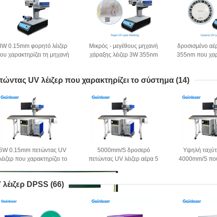
3W 0.15mm φορητό λέιζερ
Μικρός - μεγέθους μηχανή
δροσισμένο αέ
ου χαρακτηρίζει τη μηχανή
χάραξης λέιζερ 3W 355nm
355nm που χαρ
για την εγχώρια χρήση
φορητή
εξοπλ
τώντας UV λέιζερ που χαρακτηρίζει το σύστημα
(14)
5W 0.15mm πετώντας UV
5000mm/S δροσερό
Υψηλή ταχύ
λέιζερ που χαρακτηρίζει το
πετώντας UV λέιζερ αέρα 5
4000mm/S που
σύστημα με τη ζώνη
Watt που χαρακτηρίζει το
λέιζερ που χα
μεταφορέων
σύστημα
σύστ
 λέιζερ DPSS
(66)