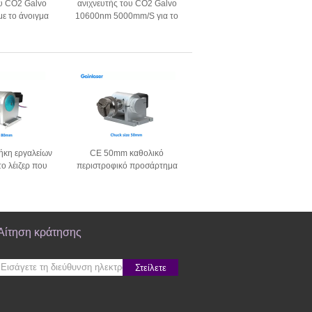
ου CO2 Galvo
ανιχνευτής του CO2 Galvo
ε το άνοιγμα
10600nm 5000mm/S για το
mm
λέιζερ του CO2
ήκη εργαλείων
CE 50mm καθολικό
ο λέιζερ που
περιστροφικό προσάρτημα
ι τη μηχανή
συστημάτων λέιζερ
Αίτηση κράτησης
Στείλετε