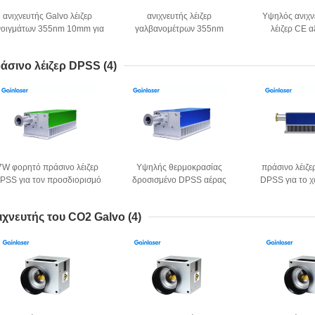
ανιχνευτής Galvo λέιζερ
ανιχνευτής λέιζερ
Υψηλός ανιχν
νοιγμάτων 355nm 10mm για
γαλβανομέτρων 355nm
λέιζερ CE α
την επεξεργασία λέιζερ
4000mm/S για το UV λέιζερ
4000
άσινο λέιζερ DPSS
(4)
7W φορητό πράσινο λέιζερ
Υψηλής θερμοκρασίας
πράσινο λέιζ
PSS για τον προσδιορισμό
δροσισμένο DPSS αέρας
DPSS για το 
προϊόντων
πράσινο λέιζερ αντίστασης
λέιζ
532nm
ιχνευτής του CO2 Galvo
(4)