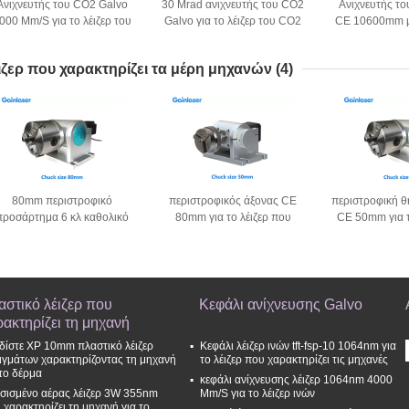
Ανιχνευτής του CO2 Galvo
30 Mrad ανιχνευτής του CO2
Ανιχνευτής τ
000 Mm/S για το λέιζερ του
Galvo για το λέιζερ του CO2
CE 10600mm μ
CO2 10600nm
10
ιζερ που χαρακτηρίζει τα μέρη μηχανών
(4)
80mm περιστροφικό
περιστροφικός άξονας CE
περιστροφική θ
προσάρτημα 6 κλ καθολικό
80mm για το λέιζερ που
CE 50mm για τ
συστημάτων λέιζερ
χαρακτηρίζει τη μηχανή
χαρακτηρίζε
αστικό λέιζερ που
Κεφάλι ανίχνευσης Galvo
ρακτηρίζει τη μηχανή
δίστε XP 10mm πλαστικό λέιζερ
Κεφάλι λέιζερ ινών tft-fsp-10 1064nm για
ιγμάτων χαρακτηρίζοντας τη μηχανή
το λέιζερ που χαρακτηρίζει τις μηχανές
 το δέρμα
κεφάλι ανίχνευσης λέιζερ 1064nm 4000
σισμένο αέρας λέιζερ 3W 355nm
Mm/S για το λέιζερ ινών
 χαρακτηρίζει τη μηχανή για το