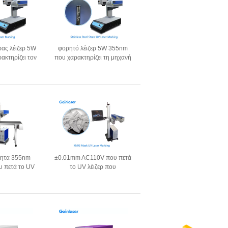
ρας λέιζερ 5W
φορητό λέιζερ 5W 355nm
ακτηρίζει τον
που χαρακτηρίζει τη μηχανή
ισμό
για το αργίλιο
τητα 355nm
±0.01mm AC110V που πετά
 πετά το UV
το UV λέιζερ που
ρακτηρίζει το
χαρακτηρίζει το σύστημα για
ημα
το πλαστικό