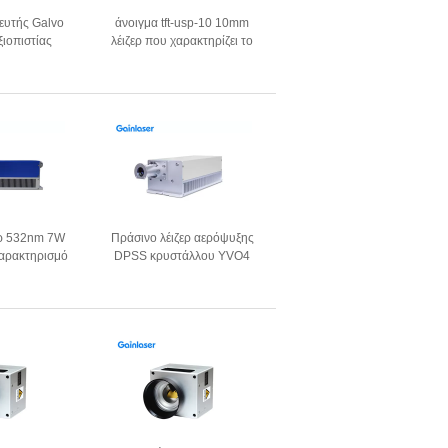
ευτής Galvo
άνοιγμα tft-usp-10 10mm
ξιοπιστίας
λέιζερ που χαρακτηρίζει το
mm/S
κεφάλι
ερ 532nm 7W
Πράσινο λέιζερ αερόψυξης
χαρακτηρισμό
DPSS κρυστάλλου YVO4
ερ
Gainlaser