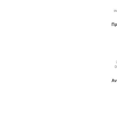
α
Πρ
D
Αν