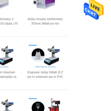
τάστασης 3
λέιζερ στερεάς κατάστασης
PSS αέρας UV
355nm 3Watt για την
ερ W
τρισδιάστατη εκτύπωση SLA
mm πλαστικό
Engraver λέιζερ 5Watt JCZ
ρακτηρίζει τη
για το πλαστικό για το PVC
ον κώδικα QR