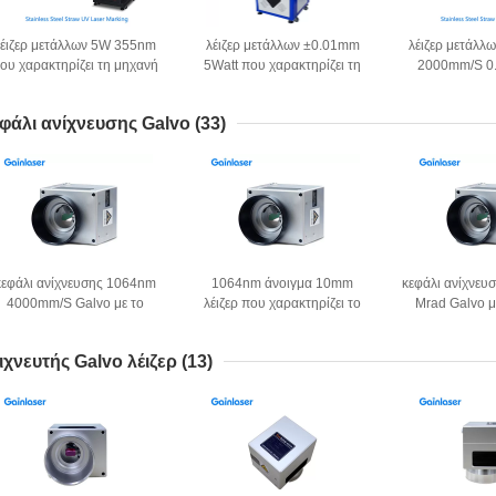
λέιζερ μετάλλων 5W 355nm
λέιζερ μετάλλων ±0.01mm
λέιζερ μετάλλ
ου χαρακτηρίζει τη μηχανή
5Watt που χαρακτηρίζει τη
2000mm/S 0
για το αργίλιο
μηχανή για το ανοξείδωτο
χαρακτηρίζει τη
λογό
φάλι ανίχνευσης Galvo
(33)
κεφάλι ανίχνευσης 1064nm
1064nm άνοιγμα 10mm
κεφάλι ανίχνευ
4000mm/S Galvo με το
λέιζερ που χαρακτηρίζει το
Mrad Galvo μ
άνοιγμα 8mm
κεφάλι στην επεξεργασία
σημείο
λέιζερ
ιχνευτής Galvo λέιζερ
(13)