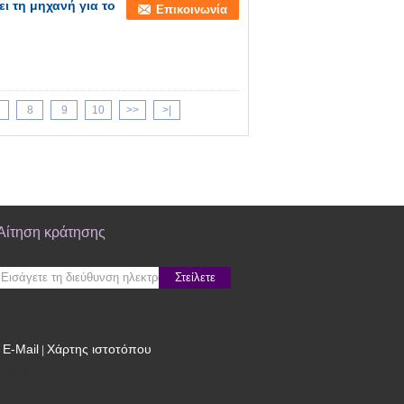
ι τη μηχανή για το
Επικοινωνία
8
9
10
>>
>|
Αίτηση κράτησης
Στείλετε
E-Mail
Χάρτης ιστοτόπου
|
Mobile Site