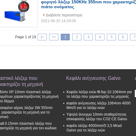
φορητό λέιζερ 150KHz 355nm που χαρακτηρίζε
πιάτο ονόματος
Διαβάστε περισσότερα
2021-06-25 14:29:09
Page 1 of 19
|<
<<
1
2
3
4
5
6
7
αστικό λέιζερ που
Κεφάλι ανίχνευσης Galvo
ρακτηρίζει τη μηχανή
δίστε XP 10mm πλαστικό λέιζερ
Κεφάλι λέιζερ ινών tft-fsp-10 1064nm για
ιγμάτων χαρακτηρίζοντας τη μηχανή
το λέιζερ που χαρακτηρίζει τις μηχανές
 το δέρμα
κεφάλι ανίχνευσης λέιζερ 1064nm 4000
σισμένο αέρας λέιζερ 3W 355nm
Mm/S για το λέιζερ ινών
 χαρακτηρίζει τη μηχανή για το
Υψηλό άνοιγμα 10mm σταθερότητας
στικό
επικεφαλής λέιζερ του CO2 CE Galvo
att 0.15mm πλαστικό λέιζερ που
κεφάλι λέιζερ 4000mm/S 3,5 Mrad
ακτηρίζει τη μηχανή για τον κώδικα
Galvo για το λέιζερ ινών