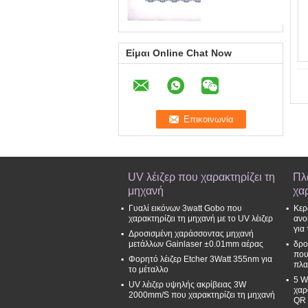
Είμαι Online Chat Now
UV λέιζερ που χαρακτηρίζει τη
Πλ
μηχανή
χα
Γυαλί εικόνων 3watt Gobo που
Κερ
χαρακτηρίζει τη μηχανή με το UV λέιζερ
ανο
για
Δροσισμένη χαράσσοντας μηχανή
μετάλλων Gainlaser ±0.01mm αέρας
δρο
που
Φορητό λέιζερ Etcher 3Watt 355nm για
πλα
το μέταλλο
5 W
UV λέιζερ υψηλής ακρίβειας 3W
χαρ
2000mm/S που χαρακτηρίζει τη μηχανή
QR