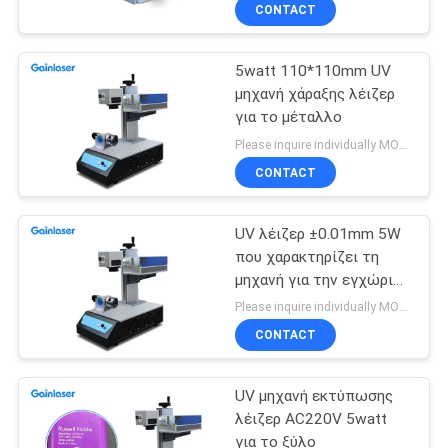
ΈΛΕΓΧΟΣ
CONTACT
5watt 110*110mm UV
ΜΑΣ
μηχανή χάραξης λέιζερ
ΕΛΆΤΕ
για το μέταλλο
ΣΕ
Please inquire individually MOQ:1
ΕΠΑΦΉ
CONTACT
ΜΕ
UV λέιζερ ±0.01mm 5W
που χαρακτηρίζει τη
ΖΗΤΉΣΤΕ
μηχανή για την εγχώρια
χρήση
ΈΝΑ
Please inquire individually MOQ:1
CONTACT
ΑΠΌΣΠΑΣΜΑ
UV μηχανή εκτύπωσης
SITEMAP
λέιζερ AC220V 5watt
για το ξύλο