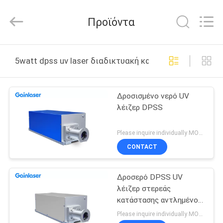
2025
Shenzhen
Gainlaser
Προϊόντα
Laser
Technology
Co.,Ltd.
All
ΣΠΊΤΙ
Rights
Reserved.
5watt dpss uv laser διαδικτυακή κατασκευή
ΠΡΟΪΌΝΤΑ
Δροσισμένο νερό UV
λέιζερ DPSS
ΠΕΡΊΠΟΥ
ΕΜΕΊΣ
Please inquire individually MOQ:1
CONTACT
ΓΎΡΟΣ
Δροσερό DPSS UV
ΕΡΓΟΣΤΑΣΊΩΝ
λέιζερ στερεάς
κατάστασης αντλημένο
ΠΟΙΟΤΙΚΌΣ
δίοδος 5Watt νερού
Please inquire individually MOQ:1