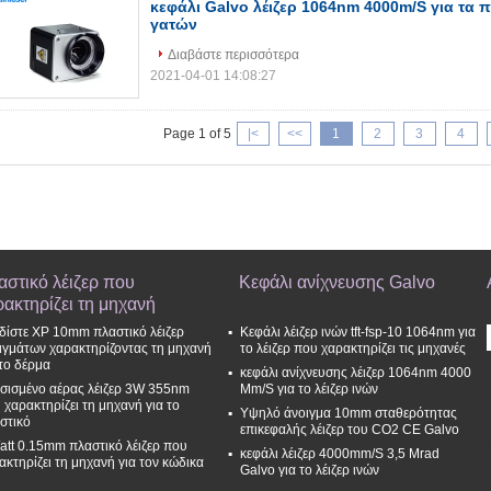
κεφάλι Galvo λέιζερ 1064nm 4000m/S για τα 
γατών
Διαβάστε περισσότερα
2021-04-01 14:08:27
Page 1 of 5
|<
<<
1
2
3
4
αστικό λέιζερ που
Κεφάλι ανίχνευσης Galvo
ρακτηρίζει τη μηχανή
δίστε XP 10mm πλαστικό λέιζερ
Κεφάλι λέιζερ ινών tft-fsp-10 1064nm για
ιγμάτων χαρακτηρίζοντας τη μηχανή
το λέιζερ που χαρακτηρίζει τις μηχανές
 το δέρμα
κεφάλι ανίχνευσης λέιζερ 1064nm 4000
σισμένο αέρας λέιζερ 3W 355nm
Mm/S για το λέιζερ ινών
 χαρακτηρίζει τη μηχανή για το
Υψηλό άνοιγμα 10mm σταθερότητας
στικό
επικεφαλής λέιζερ του CO2 CE Galvo
att 0.15mm πλαστικό λέιζερ που
κεφάλι λέιζερ 4000mm/S 3,5 Mrad
ακτηρίζει τη μηχανή για τον κώδικα
Galvo για το λέιζερ ινών