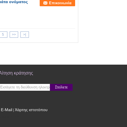
πιάτα ονόματος
Επικοινωνία
5
>>
>|
Αίτηση κράτησης
Στείλετε
E-Mail
Χάρτης ιστοτόπου
|
Mobile Site