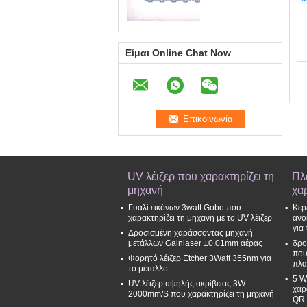
Είμαι Online Chat Now
UV λέιζερ που χαρακτηρίζει τη
Πλ
μηχανή
χα
Γυαλί εικόνων 3watt Gobo που
Κερ
χαρακτηρίζει τη μηχανή με το UV λέιζερ
ανο
για
Δροσισμένη χαράσσοντας μηχανή
μετάλλων Gainlaser ±0.01mm αέρας
δρο
που
Φορητό λέιζερ Etcher 3Watt 355nm για
πλα
το μέταλλο
5 W
UV λέιζερ υψηλής ακρίβειας 3W
χαρ
2000mm/S που χαρακτηρίζει τη μηχανή
QR