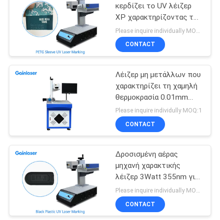
κερδίζει το UV λέιζερ
XP χαρακτηρίζοντας τη
μηχανή για το δέρμα
Please inquire individually MOQ:1
CONTACT
Λέιζερ μη μετάλλων που
χαρακτηρίζει τη χαμηλή
θερμοκρασία 0.01mm
επεξεργασίας μηχανών
Please inquire individully MOQ:1
υψηλή ακρίβεια
CONTACT
Δροσισμένη αέρας
μηχανή χαρακτικής
λέιζερ 3Watt 355nm για
το πλαστικό
Please inquire individually MOQ:1
CONTACT