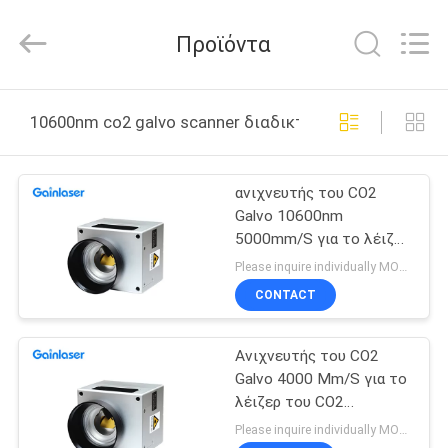
2026
Shenzhen
Gainlaser
Προϊόντα
Laser
Technology
Co.,Ltd.
All
ΣΠΊΤΙ
Rights
Reserved.
10600nm co2 galvo scanner διαδικτυακή κατασκευή
ΠΡΟΪΌΝΤΑ
ανιχνευτής του CO2
Galvo 10600nm
ΠΕΡΊΠΟΥ
5000mm/S για το λέιζερ
ΕΜΕΊΣ
του CO2
Please inquire individually MOQ:1
CONTACT
ΓΎΡΟΣ
Ανιχνευτής του CO2
ΕΡΓΟΣΤΑΣΊΩΝ
Galvo 4000 Mm/S για το
λέιζερ του CO2
ΠΟΙΟΤΙΚΌΣ
10600nm
Please inquire individually MOQ:1