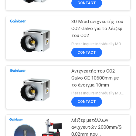
ΈΛΕΓΧΟΣ
CONTACT
30 Mrad ανιχνευτής του
ΜΑΣ
CO2 Galvo για το λέιζερ
ΕΛΆΤΕ
του CO2
ΣΕ
Please inquire individually MOQ:1
ΕΠΑΦΉ
CONTACT
ΜΕ
Ανιχνευτής του CO2
Galvo CE 10600mm με
ΖΗΤΉΣΤΕ
το άνοιγμα 10mm
ΈΝΑ
Please inquire individually MOQ:1
CONTACT
ΑΠΌΣΠΑΣΜΑ
λέιζερ μετάλλων
SITEMAP
ανιχνευτών 2000mm/S
0.02mm που