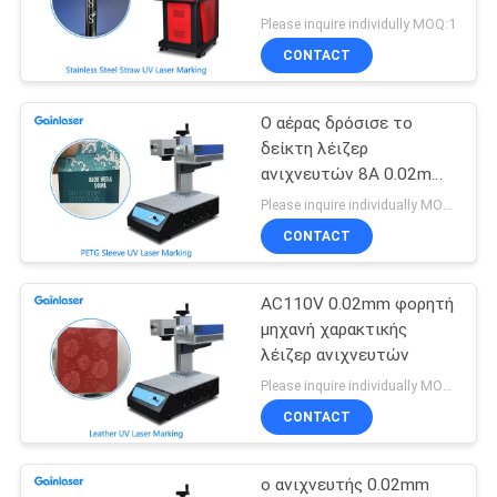
χαρακτηρίζει τη μηχανή
PRIVACY
Please inquire individully MOQ:1
για το λογότυπο
CONTACT
POLICY
Ο αέρας δρόσισε το
δείκτη λέιζερ
ανιχνευτών 8A 0.02mm
για το μέταλλο
Please inquire individually MOQ:1
CONTACT
AC110V 0.02mm φορητή
μηχανή χαρακτικής
λέιζερ ανιχνευτών
Please inquire individually MOQ:1
CONTACT
ο ανιχνευτής 0.02mm