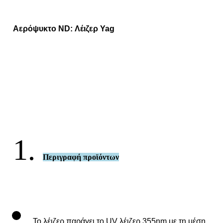
Αερόψυκτο ND: Λέιζερ Yag
1.
Περιγραφή προϊόντων
Το λέιζερ παράγει το UV λέιζερ 355nm με τη μέση