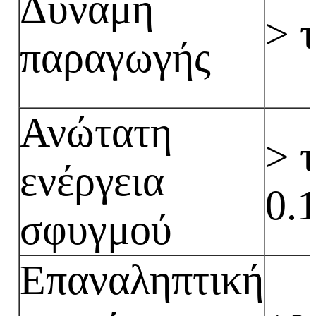
Δύναμη
> 
παραγωγής
Ανώτατη
> 
ενέργεια
0.
σφυγμού
Επαναληπτική