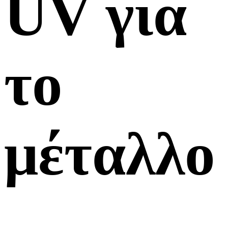
UV για
το
μέταλλο