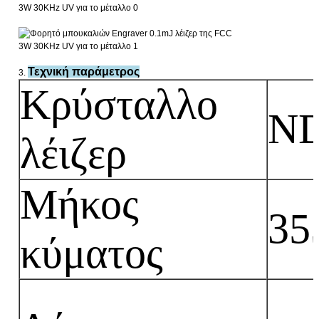
Τεχνική παράμετρος
3.
Κρύσταλλο
ND
λέιζερ
Μήκος
35
κύματος