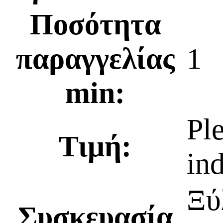
Ποσότητα
παραγγελίας
1
min:
Ple
Τιμή:
ind
Ξύ
Συσκευασία