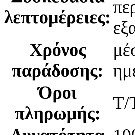
πε
λεπτομέρειες:
εξ
Χρόνος
μέ
παράδοσης:
ημ
Όροι
T/
πληρωμής: