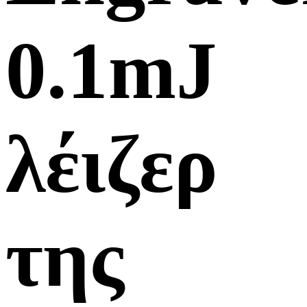
0.1mJ
λέιζερ
της