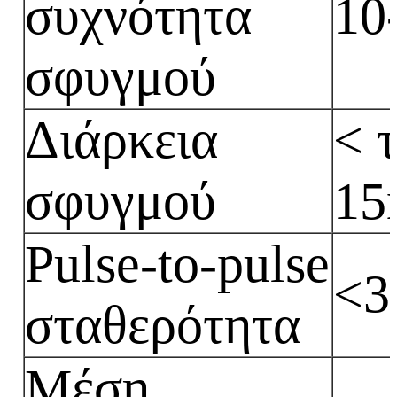
συχνότητα
10
σφυγμού
Διάρκεια
< 
σφυγμού
15
Pulse-to-pulse
<
σταθερότητα
Μέση