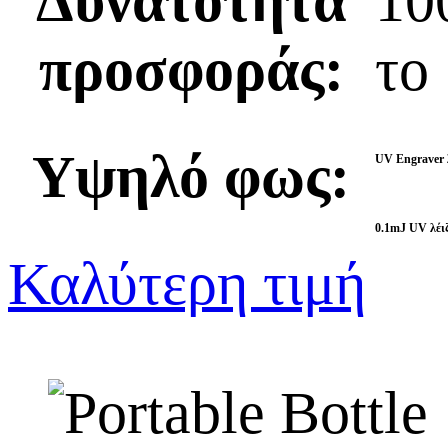
Δυνατότητα
10
προσφοράς:
το
Υψηλό φως:
UV Engraver 
0.1mJ UV λέιζ
Καλύτερη τιμή