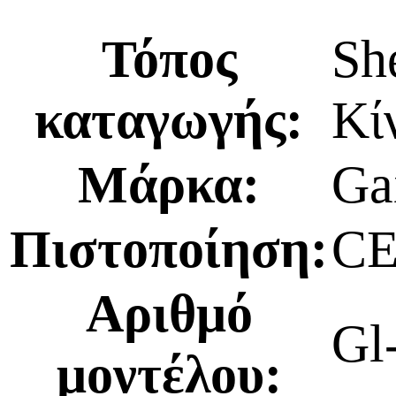
Τόπος
Sh
καταγωγής:
Κί
Μάρκα:
Ga
Πιστοποίηση:
CE
Αριθμό
Gl
μοντέλου: