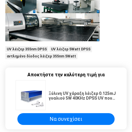
UV λέιζερ 355nm DPSS
UV λέιζερ 5Watt DPSS
αντλημένο δίοδος λέιζερ 355nm 5Watt
Αποκτήστε την καλύτερη τιμή για
Ξύλινη UV χάραξη λέιζερ 0.125mJ
γυαλιού 5W 40KHz DPSS UV που
χαρακτηρίζει τη μηχανή
Να συνεχίσει