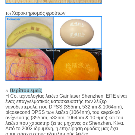
Χαρακτηρισμός φρούτων
10)
Περίπου εμείς
5.
Η Co. τεχνολογίας λέιζερ Gainlaser Shenzhen, ΕΠΕ είναι
ένας επαγγελματικός κατασκευαστής των λέιζερ
νανοδευτερολέπτου DPSS (355nm, 532nm & 1064nm),
picosecond DPSS των λέιζερ (1064nm), του κεφαλιού
ανίχνευσης (355nm, 532nm, 1064nm & 10.6μm) και του
λέιζερ που χαρακτηρίζει τις μηχανές σε Shenzhen, Κίνα.
Από το 2002 ιδρυμένη, η επιχείρηση ομάδας μας έχει
συμμετάσχει στους εξοπλισμούς λέιζερ.