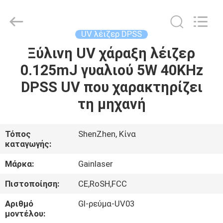
2026
Shenzhen
Gainlaser
Laser
Technology
UV λέιζερ DPSS
Co.,Ltd.
All
Ξύλινη UV χάραξη λέιζερ
ΣΠΊΤΙ
Rights
Reserved.
0.125mJ γυαλιού 5W 40KHz
ΠΡΟΪΌΝΤΑ
DPSS UV που χαρακτηρίζει
τη μηχανή
ΠΕΡΊΠΟΥ
ΕΜΕΊΣ
Τόπος
ShenZhen, Κίνα
καταγωγής:
ΓΎΡΟΣ
Μάρκα:
Gainlaser
ΕΡΓΟΣΤΑΣΊΩΝ
Πιστοποίηση:
CE,RoSH,FCC
Αριθμό
Gl-ρεύμα-UV03
ΠΟΙΟΤΙΚΌΣ
μοντέλου: