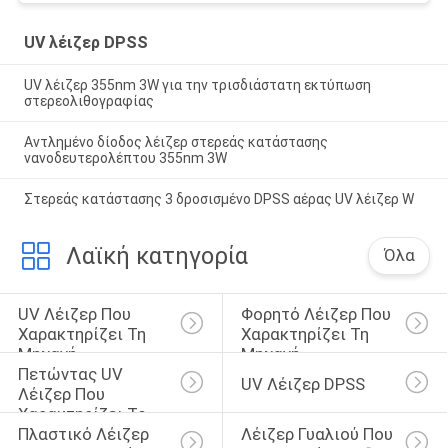
UV λέιζερ DPSS
UV λέιζερ 355nm 3W για την τρισδιάστατη εκτύπωση
στερεολιθογραφίας
Αντλημένο δίοδος λέιζερ στερεάς κατάστασης
νανοδευτερολέπτου 355nm 3W
Στερεάς κατάστασης 3 δροσισμένο DPSS αέρας UV λέιζερ W
Λαϊκή κατηγορία
Όλα
UV Λέιζερ Που 
Φορητό Λέιζερ Που 
Χαρακτηρίζει Τη 
Χαρακτηρίζει Τη 
Μηχανή
Μηχανή
Πετώντας UV 
UV Λέιζερ DPSS
Λέιζερ Που 
Χαρακτηρίζει Το 
Πλαστικό Λέιζερ 
Λέιζερ Γυαλιού Που 
Σύστημα