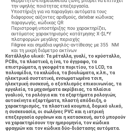
θερμότητα-επηρεασθείσα ζώνη, μπορεί να επιτύχει
την υψηλής ποιότητας επεξεργασία
.
Υποστήριξη για να παραγάγει αυτόματα τους
διάφορους αύξοντες αριθμούς, datebar κώδικας
παραγωγής, κώδικας QR
Περιστροφή υποστήριξης που χαρακτηρίζει,
αυτόματος χαρακτηρισμός κατάτμησης X-$L*Y
πλατφορμών μεγάλης περιοχής
Filigree και σημάδια υψηλός-αντίθεσης με 355 NM
και τη μικρή διάμετρο ακτίνων
Κατάλληλο υλικό: Τα μέταλλα, γυαλί, το κρύσταλλο,
PCBs, τα πλαστικά, η ίνα, το έγγραφο, τα
επιστρώματα, η γκοφρέτα πυριτίου, το LCD, τα
πολυαμίδια, τα καλώδια, τα βουλώματα, κ.λπ., τα
ηλεκτρικά συστατικά, ενσωματωμένα τσιπ,
ηλεκτρική συσκευή, ο εξοπλισμός επικοινωνίας, τα
εργαλεία, τα μηχανήματα ακρίβειας, τα πλαίσια
γυαλιού, τα ρολόγια και τα εξαρτήματα ρολογιών,
αυτοκίνητα εξαρτήματα, πλαστή απόδειξη, ο
χαρακτηρισμός, τα πλαστικά κουμπιά, δομικό υλικό,
η συσκευασία, οι σωλήνες PVC και η ιατρική
επεξεργασία οργάνων και η κατασκευή, αυτό μπορούν
να χαρακτηρίσουν την ημερομηνία, τον κώδικα
φραγμών και τον κώδικα δύο-διάστασης αυτόματα.