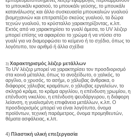
εμπορευματοποιημένες λέιζερ εφαρμογές περιλαμβάνουν
το μπουκάλι κρασιού, το μπουκάλι γεύσης, το μπουκάλι
κατανάλωσης και άλλο συσκευασία μπουκαλιών γυαλιού
βιομηχανιών και επιτραπέζιο σκεύος γυαλιού, τα δώρα
τεχνών γυαλιού, το κρύσταλλο χαρακτηρίζοντας, κ.λπ.
Εκτός από να χαρακτηρίσει το γυαλί άμεσα, το UV λέιζερ
μπορεί επίσης να αφαιρέσει το χρώμα ή να ντύσει στο
γυαλί για να διαμορφώσει το κείμενο ή το σχέδιο, όπως το
λογότυπο, τον αριθμό ή άλλα σχέδια
Χαρακτηρισμός λέιζερ μετάλλων
3)
Το UV λέιζερ μπορεί να χαρακτηρίσει τον προσδιορισμό
στα κοινά μέταλλα, όπως το ανοξείδωτο, ο χαλκός, το
αργίλιο, ο χρυσός, το ασήμι, ο χάλυβας άνθρακα, ο
διάφορος χάλυβας κραμάτων, ο χάλυβας εργαλείων, το
σκληρό κράμα, το κράμα αργιλίου, η επένδυση χρωμίου, η
επένδυση νικελίου, η επένδυση ψευδάργυρου, η διάφορη
λείανση, η γυαλισμένη επιφάνεια μετάλλων, κ.λπ. Ο
προσδιορισμός μπορεί να είναι λογότυπο, όνομα
προϊόντων, τεχνική παράμετρος, όνομα προμηθευτών,
θέματα ασφάλειας, κ.λπ.
4)
Πλαστική υλική επεξεργασία