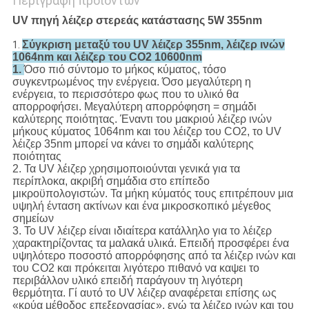
Περιγραφή προϊόντων
UV πηγή λέιζερ στερεάς κατάστασης 5W 355nm
Σύγκριση μεταξύ του UV λέιζερ 355nm, λέιζερ ινών
1.
1064nm και λέιζερ του CO2 10600nm
1.
Όσο πιό σύντομο το μήκος κύματος, τόσο
συγκεντρωμένος την ενέργεια. Όσο μεγαλύτερη η
ενέργεια, το περισσότερο φως που το υλικό θα
απορροφήσει. Μεγαλύτερη απορρόφηση = σημάδι
καλύτερης ποιότητας. Έναντι του μακριού λέιζερ ινών
μήκους κύματος 1064nm και του λέιζερ του CO2, το UV
λέιζερ 35nm μπορεί να κάνει το σημάδι καλύτερης
ποιότητας
2. Τα UV λέιζερ χρησιμοποιούνται γενικά για τα
περίπλοκα, ακριβή σημάδια στο επίπεδο
μικροϋπολογιστών. Τα μήκη κύματός τους επιτρέπουν μια
υψηλή ένταση ακτίνων και ένα μικροσκοπικό μέγεθος
σημείων
3. Το UV λέιζερ είναι ιδιαίτερα κατάλληλο για το λέιζερ
χαρακτηρίζοντας τα μαλακά υλικά. Επειδή προσφέρει ένα
υψηλότερο ποσοστό απορρόφησης από τα λέιζερ ινών και
του CO2 και πρόκειται λιγότερο πιθανό να καψει το
περιβάλλον υλικό επειδή παράγουν τη λιγότερη
θερμότητα. Γί αυτό το UV λέιζερ αναφέρεται επίσης ως
«κρύα μέθοδος επεξεργασίας», ενώ τα λέιζερ ινών και του