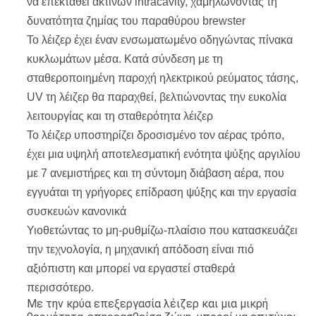
να επεκταθεί ακτίνων intracavity,
χαμηλώνοντας τη
δυνατότητα ζημίας του παραθύρου brewster
Το λέιζερ έχει έναν ενσωματωμένο οδηγώντας πίνακα
κυκλωμάτων μέσα. Κατά σύνδεση με τη
σταθεροποιημένη παροχή ηλεκτρικού ρεύματος τάσης,
UV τη λέιζερ θα παραχθεί, βελτιώνοντας την ευκολία
λειτουργίας και τη σταθερότητα λέιζερ
Το λέιζερ υποστηρίζει δροσισμένο τον αέρας τρόπο,
έχει μια υψηλή αποτελεσματική ενότητα ψύξης αργιλίου
με 7 ανεμιστήρες και τη σύντομη διάβαση αέρα, που
εγγυάται τη γρήγορες επίδραση ψύξης και την εργασία
συσκευών κανονικά
Υιοθετώντας το μη-ρυθμίζω-πλαίσιο που κατασκευάζει
την τεχνολογία, η μηχανική απόδοση είναι πιό
αξιόπιστη και μπορεί να εργαστεί σταθερά
περισσότερο.
Με την κρύα επεξεργασία λέιζερ και μια μικρή