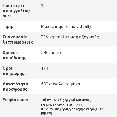
ΈΛΕΓΧΟΣ
Ποσότητα
1
παραγγελίας
min:
ΜΑΣ
Τιμή:
Please inquire individually
ΕΛΆΤΕ
ΣΕ
Συσκευασία
Ξύλινη περίπτωση εξαγωγής
λεπτομέρειες:
ΕΠΑΦΉ
Χρόνος
5-8 ημέρες
ΜΕ
παράδοσης:
Όροι
T/T
ΖΗΤΉΣΤΕ
πληρωμής:
ΈΝΑ
Δυνατότητα
500 σύνολα το μήνα
ΑΠΌΣΠΑΣΜΑ
προσφοράς:
Υψηλό φως:
,
Ξύλινο UV λέιζερ γυαλιού DPSS
,
SITEMAP
UV λέιζερ 5W 40KHz DPSS
0.125mJ UV χάραξη που χαρακτηρίζει τη
μηχανή