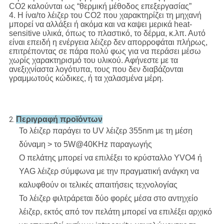
CO2 καλούνται ως “θερμική μέθοδος επεξεργασίας”
4. Η ίνα/το λέιζερ του CO2 που χαρακτηρίζει τη μηχανή
μπορεί να αλλάξει ή ακόμα και να καψει μερικά heat-
sensitive υλικά, όπως το πλαστικό, το δέρμα, κ.λπ. Αυτό
είναι επειδή η ενέργεια λέιζερ δεν απορροφάται πλήρως,
επιτρέποντας σε πάρα πολύ φως για να περάσει μέσω
χωρίς χαρακτηρισμό του υλικού. Αφήνεστε με τα
ανεξιχνίαστα λογότυπα, τους που δεν διαβάζονται
γραμμωτούς κώδικες, ή τα χαλασμένα μέρη.
Περιγραφή προϊόντων
2.
Το λέιζερ παράγει το UV λέιζερ 355nm με τη μέση
δύναμη > το 5W@40KHz παραγωγής
Ο πελάτης μπορεί να επιλέξει το κρύσταλλο YVO4 ή
YAG λέιζερ σύμφωνα με την πραγματική ανάγκη να
καλυφθούν οι τελικές απαιτήσεις τεχνολογίας
Το λέιζερ φιλτράρεται δύο φορές μέσα στο αντηχείο
λέιζερ, εκτός από τον πελάτη μπορεί να επιλέξει αρχικό