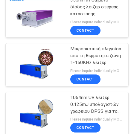
355nm αντλημένο
δίοδος λέιζερ στερεάς
κατάστασης
Please inquire individually MOQ:1
CONTACT
Μικροσκοπική πληγείσα
από τη θερμότητα ζώνη
1-150KHz λέιζερ
σημείων 3W DPSS UV
Please inquire individually MOQ:1
CONTACT
1064nm UV λέιζερ
0.125mJ υπολογιστών
γραφείου DPSS για το
περίπτερο
Please inquire individually MOQ:1
CONTACT