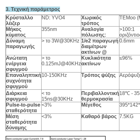
3. Τεχνική παράμετρος
Κρύσταλλο
ND: YVO4
Χωρικός
TEMoo (
λέιζερ
τρόπος
Μήκος
355nm
Αναλογία
>100:1
κύματος
πόλωσης:
οριζόντιο
Δύναμη
> το 3W@30KHz
1/e2 παραγωγή
0.6mm
παραγωγής
διαμέτρων
ακτίνων @
Ανώτατη
> το
Κυκλικότητα
≤96%
ενέργεια
0.125mJ@40KHz
ακτίνων
σφυγμού
Επαναληπτική
10-150KHz
Τρόπος ψύξης
Αερόψυξ
συχνότητα
σφυγμού
Διάρκεια
< το
Περιβαλλοντική
18℃ - 3
σφυγμού
15ns@30KHz
θερμοκρασία
Pulse-to-pulse
<3%
Μέγεθος
395*142
σταθερότητα
Μέση
<3%
Καθαρό βάρος
7.5KG
σταθερότητα
δύναμης