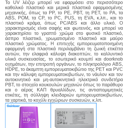
Το UV λέιζερ μπορεί να εφαρμόσει στο περισσότερο
καθολικό πλαστικό και μερικά πλαστικά εφαρμοσμένης
μηχανικής, όπως τα PP, το PE, PBT, τη PET, το PA, τα
ABS, POM, τα CP, το PC, PUS, τη EVA, κ.λπ., και το
πλαστικό κράμα, όπως PC/ABS και άλλο υλικό. Ο
χαρακτηρισμός είναι σαφής και φωτεινός, και μπορεί να
χαρακτηρίσει το γραπτό χρώμα στο φυσικό πλαστικό,
άσπρο πλαστικό, χρωματισμένο πλαστικό και μαύρο
πλαστικό χρώματος. Η επιτυχής εμπορευματοποιημένη
εφαρμογή στα πλαστικά περιλαμβάνει τη ζωική ετικέττα
αυτιών, την ελαφριά κάλυψη διακοπτών, το καλλυντικό
υλικό συσκευασίας, το εσωτερικό κουμπί και doorknob
οχημάτων, την επιτροπή οργάνων, το πληκτρολόγιο ABS,
HDPE, το άκαμπτη εμπορευματοκιβώτιο της PET και PVC
και την κάλυψη εμπορευματοκιβωτίων, το νάυλον και τον
αυτοκινητικό και μη-αυτοκινητικό ηλεκτρικό συνδετήρα
PBT, το στοιχείο κουκουλών μηχανών όπως το παράθυρο
και ο αέρας ΚΑΠ θρυαλλίδων, τις αντιαπομιμητικές
ετικέτες, τη σύλληψη κλειδαριών εμπορευματοκιβωτίων,
τα χαρτικά, το κοχύλι εγχώριων συσκευών, κ.λπ.