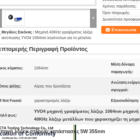
Χρόνος παράδοσης:
Όροι πληρωμής:
Δυνατότητα προσφορ
Επικοινωνία
Μεγάλες Εικόνας :
Μηχανή 40KHz γραψίματος λέιζερ
εκτύπωσης YVO4 1064nm λογότυπων για το μέταλλο
επτομερής Περιγραφή Προϊόντος
Μέση δύναμη
κος κύματος:
1064nm
παραγωγής:
Ανώτατη ενέργε
όπος ψύξης:
Αέρας που δροσίζεται
σφυγμού:
4 Not Found:
χαρακτηρισμός λέιζερ
Εξουσιοδότηση:
YVO4 μηχανή γραψίματος λέιζερ
1064nm μηχανή 
,
ηλό φως:
40KHz λέιζερ μετάλλων που χαρακτηρίζει τη μηχ
πηγή λέιζερ στερεάς κατάστασης 5W 355nm