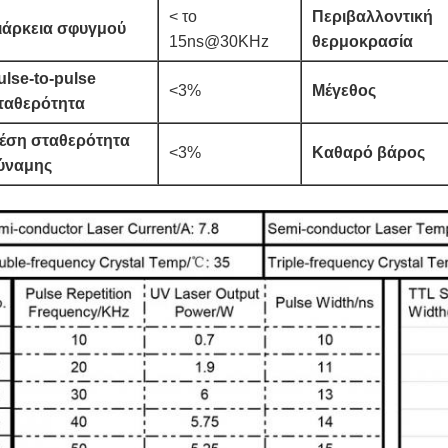
< το
Περιβαλλοντική
ιάρκεια σφυγμού
15ns@30KHz
θερμοκρασία
ulse-to-pulse
<3%
Μέγεθος
ταθερότητα
έση σταθερότητα
<3%
Καθαρό βάρος
ύναμης