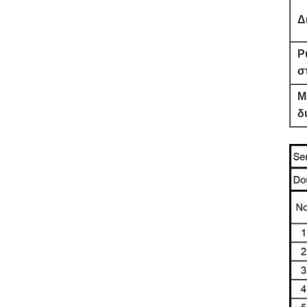
Δ
P
σ
Μ
δ