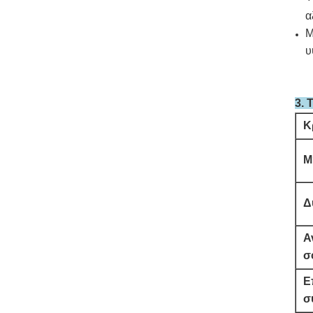
α
Μ
υ
3. 
Κ
Μ
Δ
Α
σ
Ε
σ