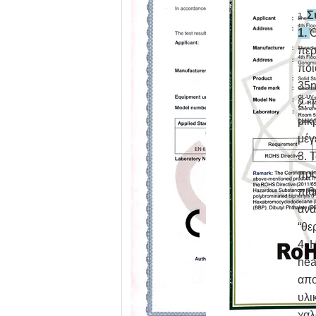
Σ
1.
1.
Ό
περ
ποι
35n
2. 
μικ
μέγ
3. 
προ
πιθ
ανα
“θε
4. 
hea
απο
υλι
χαλ