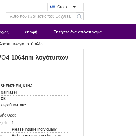
Greek
search
εγχος
επαφή
Ζητήστε ένα απόσπασμα
ογότυπων για το μέταλλο
YVO4 1064nm λογότυπων
SHENZHEN, ΚΊΝΑ
Gainlaser
CE
Gl-ρεύμα-UV05
λής Όροι:
ς min:
1
Please inquire individually
ιες:
Ξύλινη περίπτωση εξαγωγής