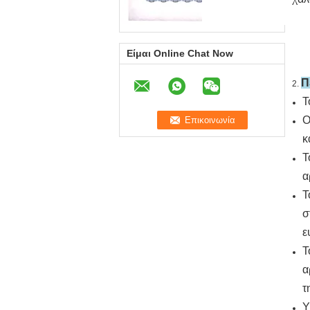
Είμαι Online Chat Now
Π
2.
Τ
Ο
κ
Τ
α
Τ
σ
ε
Τ
α
τ
Υ