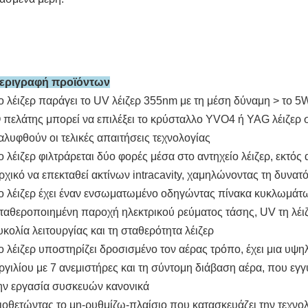
εριγραφή προϊόντων
ο λέιζερ παράγει το UV λέιζερ 355nm με τη μέση δύναμη > τ
 πελάτης μπορεί να επιλέξει το κρύσταλλο YVO4 ή YAG λέιζερ
αλυφθούν οι τελικές απαιτήσεις τεχνολογίας
ο λέιζερ φιλτράρεται δύο φορές μέσα στο αντηχείο λέιζερ, εκτός
ρχικό να επεκταθεί ακτίνων intracavity,
χαμηλώνοντας τη δυνατό
ο λέιζερ έχει έναν ενσωματωμένο οδηγώντας πίνακα κυκλωμάτω
ταθεροποιημένη παροχή ηλεκτρικού ρεύματος τάσης, UV τη λέιζ
υκολία λειτουργίας και τη σταθερότητα λέιζερ
ο λέιζερ υποστηρίζει δροσισμένο τον αέρας τρόπο, έχει μια υψ
ργιλίου με 7 ανεμιστήρες και τη σύντομη διάβαση αέρα, που εγ
ην εργασία συσκευών κανονικά
ιοθετώντας το μη-ρυθμίζω-πλαίσιο που κατασκευάζει την τεχνολ