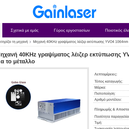
Σχετικά με εμάς
Γύρος εργοστασίων
Ποιοτικός έλ
κτηρίζει τη μηχανή
Μηχανή 40KHz γραψίματος λέιζερ εκτύπωσης YVO4 1064nm λ
ηχανή 40KHz γραψίματος λέιζερ εκτύπωσης 
ια το μέταλλο
Λεπτομέρειες:
Τόπος καταγωγής:
Μάρκα:
Πιστοποίηση:
Αριθμό μοντέλου:
Πληρωμής & Αποστο
Ποσότητα παραγγελία
Τιμή:
Συσκευασία λεπτομέρε