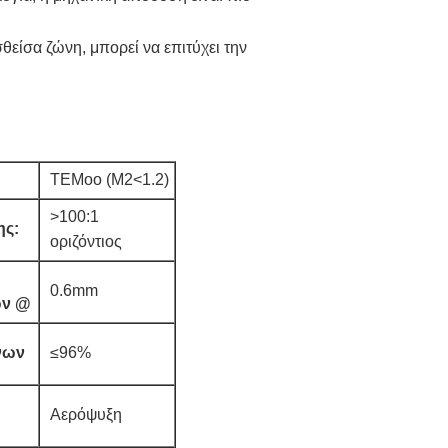
θείσα ζώνη, μπορεί να επιτύχει την
TEMoo (M2<1.2)
>100:1
ης:
οριζόντιος
0.6mm
ων @
νων
≤96%
Αερόψυξη