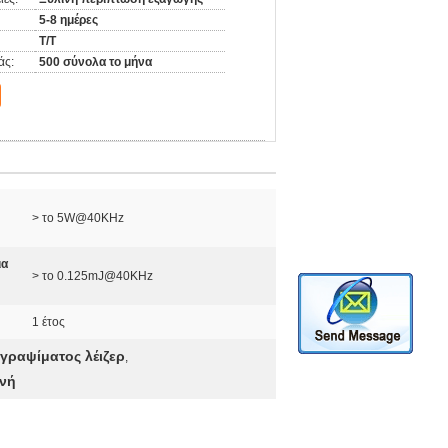
5-8 ημέρες
T/T
άς:
500 σύνολα το μήνα
> το 5W@40KHz
ια
> το 0.125mJ@40KHz
1 έτος
γραψίματος λέιζερ
,
ανή