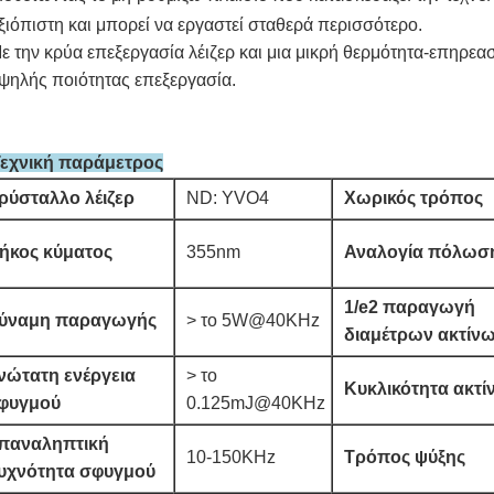
ξιόπιστη και μπορεί να εργαστεί σταθερά περισσότερο.
ε την κρύα επεξεργασία λέιζερ και μια μικρή θερμότητα-επηρεασ
ψηλής ποιότητας επεξεργασία
.
Τεχνική παράμετρος
ρύσταλλο λέιζερ
ND: YVO4
Χωρικός τρόπος
ήκος κύματος
355nm
Αναλογία πόλωσ
1/e2 παραγωγή
ύναμη παραγωγής
> το 5W@40KHz
διαμέτρων ακτίν
νώτατη ενέργεια
> το
Κυκλικότητα ακτί
φυγμού
0.125mJ@40KHz
παναληπτική
10-150KHz
Τρόπος ψύξης
υχνότητα σφυγμού