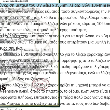
ύγκριση μεταξύ του UV λέιζερ 355nm, λέιζερ ινών 1064nm κ
σο πιό σύντομο το μήκος κύματος, τόσο συγκεντρωμένος την εν
ισσότερο φως που το υλικό θα απορροφήσει. Μεγαλύτερη απο
ότητας. Έναντι του μακριού λέιζερ ινών μήκους κύματος 1064nm 
m μπορεί να κάνει το σημάδι καλύτερης ποιότητας
Τα UV λέιζερ χρησιμοποιούνται γενικά για τα περίπλοκα, ακριβή
ροϋπολογιστών. Τα μήκη κύματός τους επιτρέπουν μια υψηλή έν
εθος σημείων
Το UV λέιζερ είναι ιδιαίτερα κατάλληλο για το λέιζερ χαρακτηρίζ
σφέρει ένα υψηλότερο ποσοστό απορρόφησης από τα λέιζερ ινώ
ανό να καψει το περιβάλλον υλικό επειδή παράγουν τη λιγότερη 
φέρεται επίσης ως «κρύα μέθοδος επεξεργασίας», ενώ τα λέιζε
ρμική μέθοδος επεξεργασίας”
Η ίνα/το λέιζερ του CO2 που χαρακτηρίζει τη μηχανή μπορεί να α
t-sensitive υλικά, όπως το πλαστικό, το δέρμα, κ.λπ. Αυτό είναι 
ρροφάται πλήρως, επιτρέποντας σε πάρα πολύ φως για να περ
κού. Αφήνεστε με τα ανεξιχνίαστα λογότυπα, τους που δεν διαβ
ασμένα μέρη.