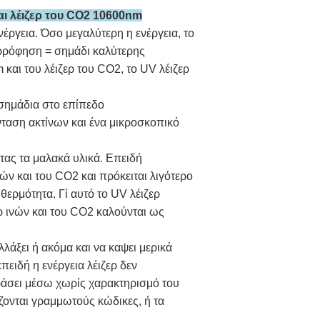
αι λέιζερ του CO2 10600nm
έργεια. Όσο μεγαλύτερη η ενέργεια, το
ρρόφηση = σημάδι καλύτερης
και του λέιζερ του CO2, το UV λέιζερ
 σημάδια στο επίπεδο
ταση ακτίνων και ένα μικροσκοπικό
οντας τα μαλακά υλικά. Επειδή
ν και του CO2 και πρόκειται λιγότερο
θερμότητα. Γί αυτό το UV λέιζερ
ρ ινών και του CO2 καλούνται ως
λλάξει ή ακόμα και να καψει μερικά
επειδή η ενέργεια λέιζερ δεν
άσει μέσω χωρίς χαρακτηρισμό του
άζονται γραμμωτούς κώδικες, ή τα