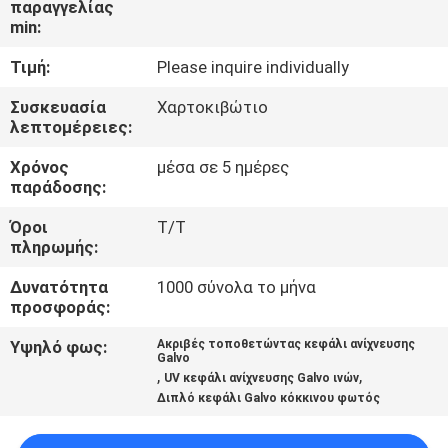
παραγγελίας
ΈΛΕΓΧΟΣ
min:
Τιμή:
Please inquire individually
ΜΑΣ
ΕΛΆΤΕ
Συσκευασία
Χαρτοκιβώτιο
λεπτομέρειες:
ΣΕ
Χρόνος
μέσα σε 5 ημέρες
ΕΠΑΦΉ
παράδοσης:
ΜΕ
Όροι
T/T
πληρωμής:
ΖΗΤΉΣΤΕ
Δυνατότητα
1000 σύνολα το μήνα
ΈΝΑ
προσφοράς:
ΑΠΌΣΠΑΣΜΑ
Υψηλό φως:
Ακριβές τοποθετώντας κεφάλι ανίχνευσης
Galvo
,
,
UV κεφάλι ανίχνευσης Galvo ινών
Διπλό κεφάλι Galvo κόκκινου φωτός
SITEMAP