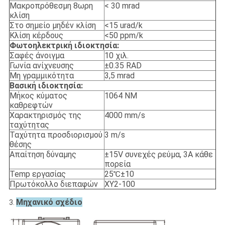
Μακροπρόθεσμη 8ωρη
< 30 mrad
κλίση
Στο σημείο μηδέν κλίση
<15 urad/k
Κλίση κέρδους
<50 ppm/k
Φωτοηλεκτρική ιδιοκτησία:
Σαφές άνοιγμα
10 χιλ.
Γωνία ανίχνευσης
±0.35 RAD
Μη γραμμικότητα
3,5 mrad
Βασική ιδιοκτησία:
Μήκος κύματος
1064 NM
καθρεφτών
Χαρακτηρισμός της
4000 mm/s
ταχύτητας
Ταχύτητα προσδιορισμού
3 m/s
θέσης
Απαίτηση δύναμης
±15V συνεχές ρεύμα, 3A κάθε
πορεία
Temp εργασίας
25℃±10
Πρωτόκολλο διεπαφών
XY2-100
Μηχανικό σχέδιο
3.