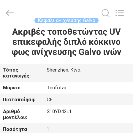
2026
Shenzhen
Gainlaser
Laser
Technology
Κεφάλι ανίχνευσης Galvo
Co.,Ltd.
All
Ακριβές τοποθετώντας UV
ΣΠΊΤΙ
Rights
Reserved.
επικεφαλής διπλό κόκκινο
ΠΡΟΪΌΝΤΑ
φως ανίχνευσης Galvo ινών
ΠΕΡΊΠΟΥ
Τόπος
Shenzhen, Κίνα
καταγωγής:
ΕΜΕΊΣ
Μάρκα:
Tenfotai
ΓΎΡΟΣ
Πιστοποίηση:
CE
ΕΡΓΟΣΤΑΣΊΩΝ
Αριθμό
S10YD42L1
μοντέλου:
ΠΟΙΟΤΙΚΌΣ
Ποσότητα
1