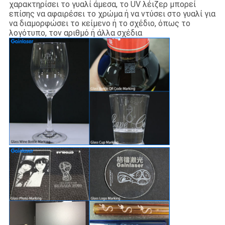
χαρακτηρίσει το γυαλί άμεσα, το UV λέιζερ μπορεί
επίσης να αφαιρέσει το χρώμα ή να ντύσει στο γυαλί για
να διαμορφώσει το κείμενο ή το σχέδιο, όπως το
λογότυπο, τον αριθμό ή άλλα σχέδια