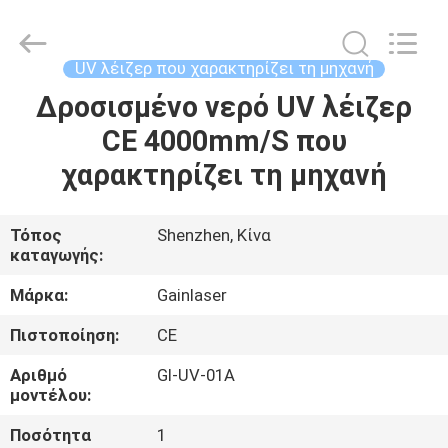
2026
Shenzhen
Gainlaser
Laser
Technology
UV λέιζερ που χαρακτηρίζει τη μηχανή
Co.,Ltd.
All
Δροσισμένο νερό UV λέιζερ
ΣΠΊΤΙ
Rights
Reserved.
CE 4000mm/S που
ΠΡΟΪΌΝΤΑ
χαρακτηρίζει τη μηχανή
ΠΕΡΊΠΟΥ
Τόπος
Shenzhen, Κίνα
καταγωγής:
ΕΜΕΊΣ
Μάρκα:
Gainlaser
ΓΎΡΟΣ
Πιστοποίηση:
CE
ΕΡΓΟΣΤΑΣΊΩΝ
Αριθμό
Gl-UV-01A
μοντέλου:
ΠΟΙΟΤΙΚΌΣ
Ποσότητα
1