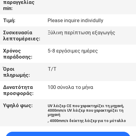
παραγγελίας
ΈΛΕΓΧΟΣ
min:
Τιμή:
Please inquire individully
ΜΑΣ
ΕΛΆΤΕ
Συσκευασία
Ξύλινη περίπτωση εξαγωγής
λεπτομέρειες:
ΣΕ
Χρόνος
5-8 εργάσιμες ημέρες
ΕΠΑΦΉ
παράδοσης:
ΜΕ
Όροι
T/T
πληρωμής:
ΖΗΤΉΣΤΕ
Δυνατότητα
100 σύνολα το μήνα
ΈΝΑ
προσφοράς:
ΑΠΌΣΠΑΣΜΑ
Υψηλό φως:
,
UV λέιζερ CE που χαρακτηρίζει τη μηχανή
4000mm/s UV λέιζερ που χαρακτηρίζει τη
μηχανή
,
4000mm/s δείκτης λέιζερ για το μέταλλο
SITEMAP