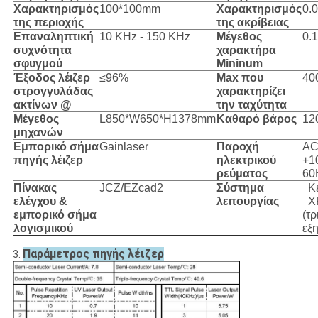
Χαρακτηρισμός
100*100mm
Χαρακτηρισμός
0.
της περιοχής
της ακρίβειας
Επαναληπτική
10 KHz - 150 KHz
Μέγεθος
0.
συχνότητα
χαρακτήρα
σφυγμού
Mininum
Έξοδος λέιζερ
≤96%
Max που
40
στρογγυλάδας
χαρακτηρίζει
ακτίνων @
την ταχύτητα
Μέγεθος
L850*W650*H1378mm
Καθαρό βάρος
12
μηχανών
Εμπορικό σήμα
Gainlaser
Παροχή
AC
πηγής λέιζερ
ηλεκτρικού
+1
ρεύματος
60
Πίνακας
JCZ/EZcad2
Σύστημα
Κ
ελέγχου &
λειτουργίας
X
εμπορικό σήμα
(τ
λογισμικού
εξ
Παράμετρος πηγής λέιζερ
3.