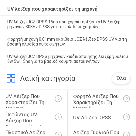
UV λέιζερ που χαρακτηρίζει τη μηχανή
UV λέιζερ JCZ DPSS 15ns που χαρακτηρίζει το UV λέιζερ
μηχανών 30KHz DPSS για το ψαλίδι μαχαιριών
Φορητή μηχανή 0.01mm ακρίβεια JCZ λέιζερ DPSS UV για τη
βασική αλυσίδα αυτοκινήτων
UV λέιζερ JCZ DPSS μηχανών κωδικοποίησης λέιζερ γυαλιού
3w 5w 15ns για το βασικό κουμπί αυτοκινήτων
Λαϊκή κατηγορία
Όλα
UV Λέιζερ Που 
Φορητό Λέιζερ Που 
Χαρακτηρίζει Τη 
Χαρακτηρίζει Τη 
Μηχανή
Μηχανή
Πετώντας UV 
UV Λέιζερ DPSS
Λέιζερ Που 
Χαρακτηρίζει Το 
Πλαστικό Λέιζερ 
Λέιζερ Γυαλιού Που 
Σύστημα