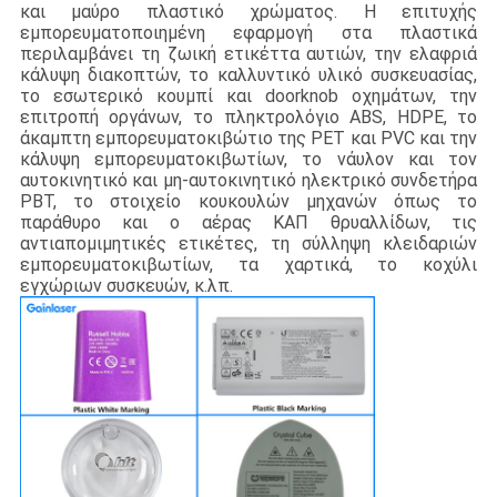
και μαύρο πλαστικό χρώματος. Η επιτυχής
εμπορευματοποιημένη εφαρμογή στα πλαστικά
περιλαμβάνει τη ζωική ετικέττα αυτιών, την ελαφριά
κάλυψη διακοπτών, το καλλυντικό υλικό συσκευασίας,
το εσωτερικό κουμπί και doorknob οχημάτων, την
επιτροπή οργάνων, το πληκτρολόγιο ABS, HDPE, το
άκαμπτη εμπορευματοκιβώτιο της PET και PVC και την
κάλυψη εμπορευματοκιβωτίων, το νάυλον και τον
αυτοκινητικό και μη-αυτοκινητικό ηλεκτρικό συνδετήρα
PBT, το στοιχείο κουκουλών μηχανών όπως το
παράθυρο και ο αέρας ΚΑΠ θρυαλλίδων, τις
αντιαπομιμητικές ετικέτες, τη σύλληψη κλειδαριών
εμπορευματοκιβωτίων, τα χαρτικά, το κοχύλι
εγχώριων συσκευών, κ.λπ.