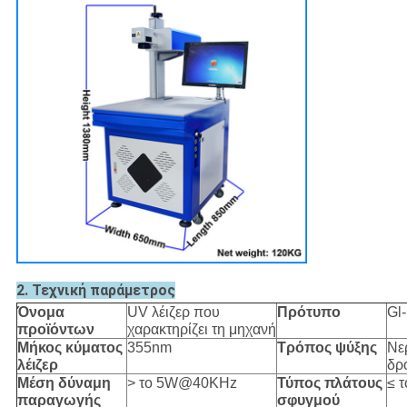
2. Τεχνική παράμετρος
Όνομα
UV λέιζερ που
Πρότυπο
Gl
προϊόντων
χαρακτηρίζει τη μηχανή
Μήκος κύματος
355nm
Τρόπος ψύξης
Νε
λέιζερ
δρ
Μέση δύναμη
> το 5W@40KHz
Τύπος πλάτους
≤ 
παραγωγής
σφυγμού