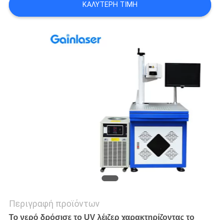
ΚΑΛΎΤΕΡΗ ΤΙΜΉ
PRIVACY
POLICY
Περιγραφή προϊόντων
Το νερό δρόσισε το UV λέιζερ χαρακτηρίζοντας το