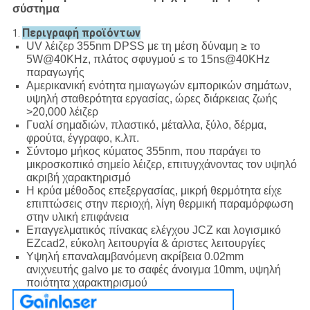
σύστημα
Περιγραφή προϊόντων
1.
UV λέιζερ 355nm DPSS με τη μέση δύναμη ≥ το
5W@40KHz, πλάτος σφυγμού ≤ το 15ns@40KHz
παραγωγής
Αμερικανική ενότητα ημιαγωγών εμπορικών σημάτων,
υψηλή σταθερότητα εργασίας, ώρες διάρκειας ζωής
>20,000 λέιζερ
Γυαλί σημαδιών, πλαστικό, μέταλλα, ξύλο, δέρμα,
φρούτα, έγγραφο, κ.λπ.
Σύντομο μήκος κύματος 355nm, που παράγει το
μικροσκοπικό σημείο λέιζερ, επιτυγχάνοντας τον υψηλό
ακριβή χαρακτηρισμό
Η κρύα μέθοδος επεξεργασίας, μικρή θερμότητα είχε
επιπτώσεις στην περιοχή, λίγη θερμική παραμόρφωση
στην υλική επιφάνεια
Επαγγελματικός πίνακας ελέγχου JCZ και λογισμικό
EZcad2, εύκολη λειτουργία & άριστες λειτουργίες
Υψηλή επαναλαμβανόμενη ακρίβεια 0.02mm
ανιχνευτής galvo με το σαφές άνοιγμα 10mm, υψηλή
ποιότητα χαρακτηρισμού