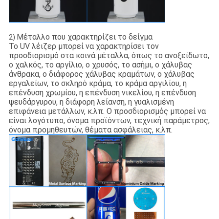
Μέταλλο που χαρακτηρίζει το δείγμα
2)
Το UV λέιζερ μπορεί να χαρακτηρίσει τον
προσδιορισμό στα κοινά μέταλλα, όπως το ανοξείδωτο,
ο χαλκός, το αργίλιο, ο χρυσός, το ασήμι, ο χάλυβας
άνθρακα, ο διάφορος χάλυβας κραμάτων, ο χάλυβας
εργαλείων, το σκληρό κράμα, το κράμα αργιλίου, η
επένδυση χρωμίου, η επένδυση νικελίου, η επένδυση
ψευδάργυρου, η διάφορη λείανση, η γυαλισμένη
επιφάνεια μετάλλων, κ.λπ. Ο προσδιορισμός μπορεί να
είναι λογότυπο, όνομα προϊόντων, τεχνική παράμετρος,
όνομα προμηθευτών, θέματα ασφάλειας, κ.λπ.