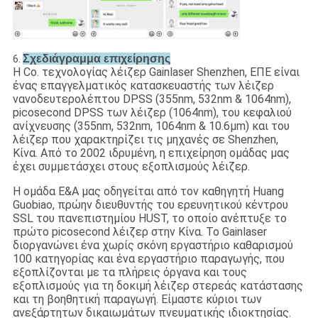
Σχεδιάγραμμα επιχείρησης
6.
Η Co. τεχνολογίας λέιζερ Gainlaser Shenzhen, ΕΠΕ είναι
ένας επαγγελματικός κατασκευαστής των λέιζερ
νανοδευτερολέπτου DPSS (355nm, 532nm & 1064nm),
picosecond DPSS των λέιζερ (1064nm), του κεφαλιού
ανίχνευσης (355nm, 532nm, 1064nm & 10.6μm) και του
λέιζερ που χαρακτηρίζει τις μηχανές σε Shenzhen,
Κίνα. Από το 2002 ιδρυμένη, η επιχείρηση ομάδας μας
έχει συμμετάσχει στους εξοπλισμούς λέιζερ.
Η ομάδα Ε&Α μας οδηγείται από τον καθηγητή Huang
Guobiao, πρώην διευθυντής του ερευνητικού κέντρου
SSL του πανεπιστημίου HUST, το οποίο ανέπτυξε το
πρώτο picosecond λέιζερ στην Κίνα. Το Gainlaser
διοργανώνει ένα χωρίς σκόνη εργαστήριο καθαρισμού
100 κατηγορίας και ένα εργαστήριο παραγωγής, που
εξοπλίζονται με τα πλήρεις όργανα και τους
εξοπλισμούς για τη δοκιμή λέιζερ στερεάς κατάστασης
και τη βοηθητική παραγωγή. Είμαστε κύριοι των
ανεξάρτητων δικαιωμάτων πνευματικής ιδιοκτησίας.