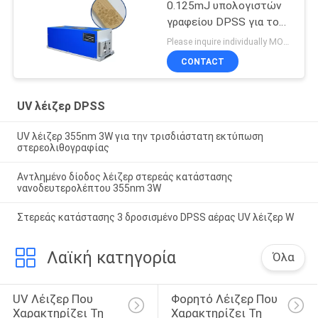
0.125mJ υπολογιστών
γραφείου DPSS για το
περίπτερο
Please inquire individually MOQ:1
CONTACT
UV λέιζερ DPSS
UV λέιζερ 355nm 3W για την τρισδιάστατη εκτύπωση
στερεολιθογραφίας
Αντλημένο δίοδος λέιζερ στερεάς κατάστασης
νανοδευτερολέπτου 355nm 3W
Στερεάς κατάστασης 3 δροσισμένο DPSS αέρας UV λέιζερ W
Λαϊκή κατηγορία
Όλα
UV Λέιζερ Που 
Φορητό Λέιζερ Που 
Χαρακτηρίζει Τη 
Χαρακτηρίζει Τη 