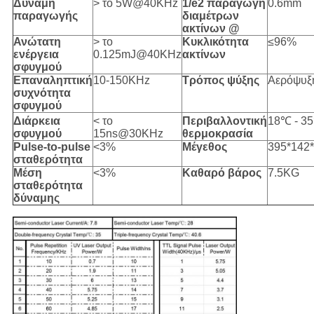
Δύναμη
> το 5W@40KHz
1/e2 παραγωγή
0.6mm
παραγωγής
διαμέτρων
ακτίνων @
Ανώτατη
> το
Κυκλικότητα
≤96%
ενέργεια
0.125mJ@40KHz
ακτίνων
σφυγμού
Επαναληπτική
10-150KHz
Τρόπος ψύξης
Αερόψυξ
συχνότητα
σφυγμού
Διάρκεια
< το
Περιβαλλοντική
18℃ - 3
σφυγμού
15ns@30KHz
θερμοκρασία
Pulse-to-pulse
<3%
Μέγεθος
395*142
σταθερότητα
Μέση
<3%
Καθαρό βάρος
7.5KG
σταθερότητα
δύναμης