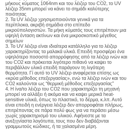
μήκους κύματος 1064nm και του λέιζερ του CO2, το UV
λέιζερ 35nm μπορεί να κάνει το σημάδι καλύτερης
ποιότητας
2. Τα UV λέιζερ χρησιμοποιούνται γενικά για τα
περίπλοκα, ακριβή σημάδια στο επίπεδο
μικροϋπολογιστών. Τα μήκη κύματός τους επιτρέπουν μια
υψηλή ένταση ακτίνων και ένα μικροσκοπικό μέγεθος
σημείων
3. Το UV λέιζερ είναι ιδιαίτερα κατάλληλο για το λέιζερ
χαρακτηρίζοντας τα μαλακά υλικά. Επειδή προσφέρει ένα
υψηλότερο ποσοστό απορρόφησης από τα λέιζερ ινών και
του CO2 και πρόκειται λιγότερο πιθανό να καψει το
περιβάλλον υλικό επειδή παράγουν τη λιγότερη
θερμότητα. Γί αυτό το UV λέιζερ αναφέρεται επίσης ως
«κρύα μέθοδος επεξεργασίας», ενώ τα λέιζερ ινών και του
CO2 καλούνται ως “θερμική μέθοδος επεξεργασίας”
4. Η ίνα/το λέιζερ του CO2 που χαρακτηρίζει τη μηχανή
μπορεί να αλλάξει ή ακόμα και να καψει μερικά heat-
sensitive υλικά, όπως το πλαστικό, το δέρμα, κ.λπ. Αυτό
είναι επειδή η ενέργεια λέιζερ δεν απορροφάται πλήρως,
επιτρέποντας σε πάρα πολύ φως για να περάσει μέσω
χωρίς χαρακτηρισμό του υλικού. Αφήνεστε με τα
ανεξιχνίαστα λογότυπα, τους που δεν διαβάζονται
γραμμωτούς κώδικες, ή τα χαλασμένα μέρη.