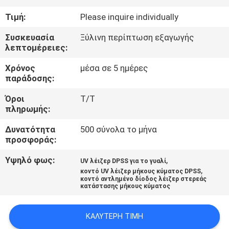
ΈΛΕΓΧΟΣ
Τιμή:
Please inquire individually
ΜΑΣ
Συσκευασία
Ξύλινη περίπτωση εξαγωγής
λεπτομέρειες:
ΕΛΆΤΕ
Χρόνος
μέσα σε 5 ημέρες
ΣΕ
παράδοσης:
ΕΠΑΦΉ
Όροι
T/T
ΜΕ
πληρωμής:
Δυνατότητα
500 σύνολα το μήνα
ΖΗΤΉΣΤΕ
προσφοράς:
ΈΝΑ
Υψηλό φως:
,
UV λέιζερ DPSS για το γυαλί
,
κοντό UV λέιζερ μήκους κύματος DPSS
ΑΠΌΣΠΑΣΜΑ
κοντό αντλημένο δίοδος λέιζερ στερεάς
κατάστασης μήκους κύματος
SITEMAP
ΚΑΛΎΤΕΡΗ ΤΙΜΉ