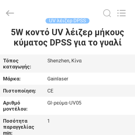
2026
Shenzhen
Gainlaser
Laser
Technology
UV λέιζερ DPSS
Co.,Ltd.
All
5W κοντό UV λέιζερ μήκους
ΣΠΊΤΙ
Rights
Reserved.
κύματος DPSS για το γυαλί
ΠΡΟΪΌΝΤΑ
Τόπος
Shenzhen, Κίνα
καταγωγής:
ΠΕΡΊΠΟΥ
ΕΜΕΊΣ
Μάρκα:
Gainlaser
Πιστοποίηση:
CE
ΓΎΡΟΣ
Αριθμό
Gl-ρεύμα-UV05
ΕΡΓΟΣΤΑΣΊΩΝ
μοντέλου:
Ποσότητα
1
παραγγελίας
ΠΟΙΟΤΙΚΌΣ
min: