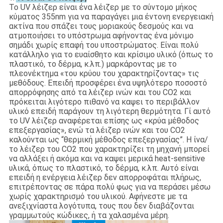
Το UV λέιζερ είναι ένα λέιζερ με το σύντομο μήκος
κύματος 355nm για να παραγάγει μια έντονη ενεργειακή
ακτίνα που σπάζει τους μοριακούς δεσμούς και να
ατμοποιήσει το υπόστρωμα αφήνοντας ένα μόνιμο
σημάδι χωρίς επαφή του υποστρώματος. Είναι πολύ
κατάλληλο για το ευαίσθητο και κρίσιμο υλικό (όπως το
πλαστικό, το δέρμα, κ.λπ.) μαρκάροντας με το
πλεονέκτημα «του κρύου του χαρακτηρίζοντας» τις
μεθόδους. Επειδή προσφέρει ένα υψηλότερο ποσοστό
απορρόφησης από τα λέιζερ ινών και του CO2 και
πρόκειται λιγότερο πιθανό να καψει το περιβάλλον
υλικό επειδή παράγουν τη λιγότερη θερμότητα. Γί αυτό
το UV λέιζερ αναφέρεται επίσης ως «κρύα μέθοδος
επεξεργασίας», ενώ τα λέιζερ ινών και του CO2
καλούνται ως “θερμική μέθοδος επεξεργασίας”. Η ίνα/
το λέιζερ του CO2 που χαρακτηρίζει τη μηχανή μπορεί
να αλλάξει ή ακόμα και να καψει μερικά heat-sensitive
υλικά, όπως το πλαστικό, το δέρμα, κ.λπ. Αυτό είναι
επειδή η ενέργεια λέιζερ δεν απορροφάται πλήρως,
επιτρέποντας σε πάρα πολύ φως για να περάσει μέσω
χωρίς χαρακτηρισμό του υλικού. Αφήνεστε με τα
ανεξιχνίαστα λογότυπα, τους που δεν διαβάζονται
γραμμωτούς κώδικες, ή τα χαλασμένα μέρη.