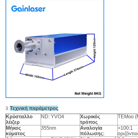
Τεχνική παράμετρος
3.
Κρύσταλλο
ND: YVO4
Χωρικός
TEMoo (
λέιζερ
τρόπος
Μήκος
355nm
Αναλογία
>100:1
κύματος
πόλωσης:
οριζόντιο