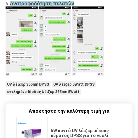
Ανατροφοδότηση πελατών
6.
UV λέιζερ 355nm DPSS
UV λέιζερ 5Watt DPSS
αντλημένο δίοδος λέιζερ 355nm 5Watt
Αποκτήστε την καλύτερη τιμή για
5W κοντό UV λέιζερ μήκους
κύματος DPSS για το γυαλί