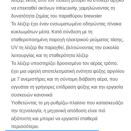
λέιζερ, εκτός από τον πελάτη μπορεί να επιλέξει αρχικό
να επεκταθεί ακτίνων intracavity,
χαμηλώνοντας τη
δυνατότητα ζημίας του παραθύρου brewster
Το λέιζερ έχει έναν ενσωματωμένο οδηγώντας πίνακα
κυκλωμάτων μέσα. Κατά σύνδεση με τη
σταθεροποιημένη παροχή ηλεκτρικού ρεύματος τάσης,
UV τη λέιζερ θα παραχθεί, βελτιώνοντας την ευκολία
λειτουργίας και τη σταθερότητα λέιζερ
Το λέιζερ υποστηρίζει δροσισμένο τον αέρας τρόπο,
έχει μια υψηλή αποτελεσματική ενότητα ψύξης αργιλίου
με 7 ανεμιστήρες και τη σύντομη διάβαση αέρα, που
εγγυάται τη γρήγορες επίδραση ψύξης και την εργασία
συσκευών κανονικά
Υιοθετώντας το μη-ρυθμίζω-πλαίσιο που κατασκευάζει
την τεχνολογία, η μηχανική απόδοση είναι πιό
αξιόπιστη και μπορεί να εργαστεί σταθερά
περισσότερο.