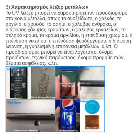
3)
Χαρακτηρισμός λέιζερ μετάλλων
Το UV λέιζερ μπορεί να χαρακτηρίσει τον προσδιορισμό
στα κοινά μέταλλα, όπως το ανοξείδωτο, ο χαλκός, το
αργίλιο, ο χρυσός, το ασήμι, ο χάλυβας άνθρακα, ο
διάφορος χάλυβας κραμάτων, ο χάλυβας εργαλείων, το
σκληρό κράμα, το κράμα αργιλίου, η επένδυση χρωμίου, η
επένδυση νικελίου, η επένδυση ψευδάργυρου, η διάφορη
λείανση, η γυαλισμένη επιφάνεια μετάλλων, κ.λπ. Ο
προσδιορισμός μπορεί να είναι λογότυπο, όνομα
προϊόντων, τεχνική παράμετρος, όνομα προμηθευτών,
θέματα ασφάλειας, κ.λπ.