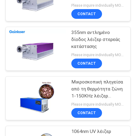
Please inquire individually MOQ:1
CONTACT
355nm αντλημένο
δίοδος λέιζερ στερεάς
κατάστασης
Please inquire individually MOQ:1
CONTACT
Μικροσκοπική πληγείσα
από τη θερμότητα ζώνη
1-150KHz λέιζερ
σημείων 3W DPSS UV
Please inquire individually MOQ:1
CONTACT
1064nm UV λέιζερ