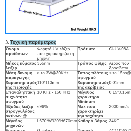
3.
Τεχνική παράμετρος
Όνομα
Φορητό UV λέιζερ
Πρότυπο
Gl-UV-08A
προϊόντων
που χαρακτηρίζει τη
μηχανή
Μήκος κύματος
355nm
Τρόπος ψύξης
Αέρας που
λέιζερ
δροσίζεται
Μέση δύναμη
≥ το 3W@30KHz
Τύπος πλάτους
≤ το 15ns
παραγωγής
σφυγμού
Χαρακτηρισμός
110*110mm
Χαρακτηρισμός
0.01mm
της περιοχής
της ακρίβειας
Επαναληπτική
10 KHz - 150 KHz
Μέγεθος
0.15*0.15
συχνότητα
χαρακτήρα
σφυγμού
Mininum
Έξοδος λέιζερ
≤96%
Max που
2000mm/s
στρογγυλάδας
χαρακτηρίζει
ακτίνων @
την ταχύτητα
Μέγεθος
L670*W320*H670mm
Καθαρό βάρος
34KG
μηχανών
Εμπορικό
Gainlaser
Παροχή
AC110V/22