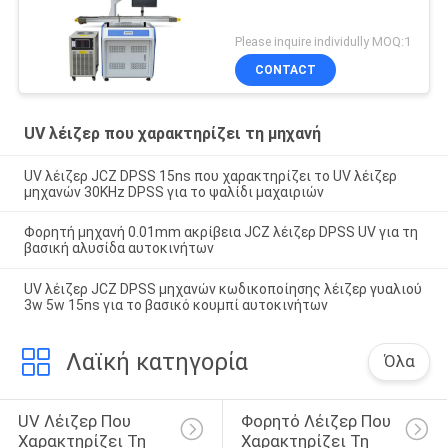
Please inquire individully MOQ:1
CONTACT
UV λέιζερ που χαρακτηρίζει τη μηχανή
UV λέιζερ JCZ DPSS 15ns που χαρακτηρίζει το UV λέιζερ
μηχανών 30KHz DPSS για το ψαλίδι μαχαιριών
Φορητή μηχανή 0.01mm ακρίβεια JCZ λέιζερ DPSS UV για τη
βασική αλυσίδα αυτοκινήτων
UV λέιζερ JCZ DPSS μηχανών κωδικοποίησης λέιζερ γυαλιού
3w 5w 15ns για το βασικό κουμπί αυτοκινήτων
Λαϊκή κατηγορία
Όλα
UV Λέιζερ Που 
Φορητό Λέιζερ Που 
Χαρακτηρίζει Τη 
Χαρακτηρίζει Τη 