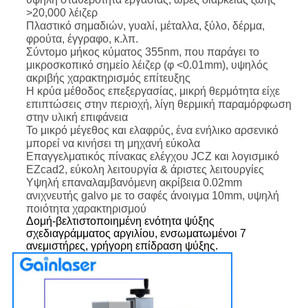
>20,000 λέιζερ
Πλαστικό σημαδιών, γυαλί, μέταλλα, ξύλο, δέρμα,
φρούτα, έγγραφο, κ.λπ.
Σύντομο μήκος κύματος 355nm, που παράγει το
μικροσκοπικό σημείο λέιζερ (φ <0.01mm), υψηλός
ακριβής χαρακτηρισμός επίτευξης
Η κρύα μέθοδος επεξεργασίας, μικρή θερμότητα είχε
επιπτώσεις στην περιοχή, λίγη θερμική παραμόρφωση
στην υλική επιφάνεια
Το μικρό μέγεθος και ελαφρύς, ένα ενήλικο αρσενικό
μπορεί να κινήσει τη μηχανή εύκολα
Επαγγελματικός πίνακας ελέγχου JCZ και λογισμικό
EZcad2, εύκολη λειτουργία & άριστες λειτουργίες
Υψηλή επαναλαμβανόμενη ακρίβεια 0.02mm
ανιχνευτής galvo με το σαφές άνοιγμα 10mm, υψηλή
ποιότητα χαρακτηρισμού
Δομή-βελτιστοποιημένη ενότητα ψύξης
σχεδιαγράμματος αργιλίου, ενσωματωμένοι 7
ανεμιστήρες, γρήγορη επίδραση ψύξης.