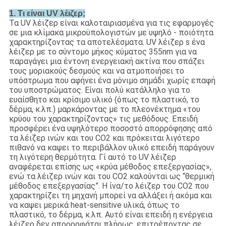
1.
Τι είναι UV λέιζερ;
Τα UV λέιζερ είναι καλοταιριασμένα για τις εφαρμογές
σε μια κλίμακα μικροϋπολογιστών με υψηλό - ποιότητα
χαρακτηρίζοντας τα αποτελέσματα. UV λέιζερ s ένα
λέιζερ με το σύντομο μήκος κύματος 355nm για να
παραγάγει μια έντονη ενεργειακή ακτίνα που σπάζει
τους μοριακούς δεσμούς και να ατμοποιήσει το
υπόστρωμα που αφήνει ένα μόνιμο σημάδι χωρίς επαφή
του υποστρώματος. Είναι πολύ κατάλληλο για το
ευαίσθητο και κρίσιμο υλικό (όπως το πλαστικό, το
δέρμα, κ.λπ.) μαρκάροντας με το πλεονέκτημα «του
κρύου του χαρακτηρίζοντας» τις μεθόδους. Επειδή
προσφέρει ένα υψηλότερο ποσοστό απορρόφησης από
τα λέιζερ ινών και του CO2 και πρόκειται λιγότερο
πιθανό να καψει το περιβάλλον υλικό επειδή παράγουν
τη λιγότερη θερμότητα. Γί αυτό το UV λέιζερ
αναφέρεται επίσης ως «κρύα μέθοδος επεξεργασίας»,
ενώ τα λέιζερ ινών και του CO2 καλούνται ως “θερμική
μέθοδος επεξεργασίας”. Η ίνα/το λέιζερ του CO2 που
χαρακτηρίζει τη μηχανή μπορεί να αλλάξει ή ακόμα και
να καψει μερικά heat-sensitive υλικά, όπως το
πλαστικό, το δέρμα, κ.λπ. Αυτό είναι επειδή η ενέργεια
λέιζερ δεν απορροφάται πλήρως, επιτρέποντας σε