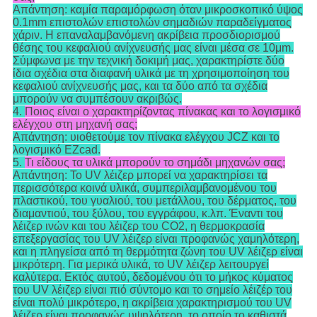
Απάντηση: καμία παραμόρφωση όταν μικροσκοπικό ύψος
0.1mm επιστολών επιστολών σημαδιών παραδείγματος
χάριν. Η επαναλαμβανόμενη ακρίβεια προσδιορισμού
θέσης του κεφαλιού ανίχνευσής μας είναι μέσα σε 10μm.
Σύμφωνα με την τεχνική δοκιμή μας, χαρακτηρίστε δύο
ίδια σχέδια στα διαφανή υλικά με τη χρησιμοποίηση του
κεφαλιού ανίχνευσής μας, και τα δύο από τα σχέδια
μπορούν να συμπέσουν ακριβώς.
4.
Ποιος είναι ο χαρακτηρίζοντας πίνακας και το λογισμικό
ελέγχου στη μηχανή σας;
Απάντηση: υιοθετούμε τον πίνακα ελέγχου JCZ και το
λογισμικό EZcad.
5.
Τι είδους τα υλικά μπορούν το σημάδι μηχανών σας;
Απάντηση: Το UV λέιζερ μπορεί να χαρακτηρίσει τα
περισσότερα κοινά υλικά, συμπεριλαμβανομένου του
πλαστικού, του γυαλιού, του μετάλλου, του δέρματος, του
διαμαντιού, του ξύλου, του εγγράφου, κ.λπ. Έναντι του
λέιζερ ινών και του λέιζερ του CO2, η θερμοκρασία
επεξεργασίας του UV λέιζερ είναι προφανώς χαμηλότερη,
και η πληγείσα από τη θερμότητα ζώνη του UV λέιζερ είναι
μικρότερη. Για μερικά υλικά, το UV λέιζερ λειτουργεί
καλύτερα. Εκτός αυτού, δεδομένου ότι το μήκος κύματος
του UV λέιζερ είναι πιό σύντομο και το σημείο λέιζέρ του
είναι πολύ μικρότερο, η ακρίβεια χαρακτηρισμού του UV
λέιζερ είναι προφανώς υψηλότερη, το οποίο το καθιστά