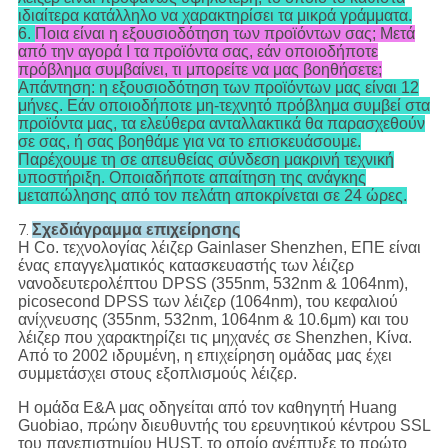
ιδιαίτερα κατάλληλο να χαρακτηρίσει τα μικρά γράμματα.
6.
Ποια είναι η εξουσιοδότηση των προϊόντων σας; Μετά
από την αγορά Ι τα προϊόντα σας, εάν οποιοδήποτε
πρόβλημα συμβαίνει, τι μπορείτε να μας βοηθήσετε;
Απάντηση: η εξουσιοδότηση των προϊόντων μας είναι 12
μήνες. Εάν οποιοδήποτε μη-τεχνητό πρόβλημα συμβεί στα
προϊόντα μας, τα ελεύθερα ανταλλακτικά θα παρασχεθούν
σε σας, ή σας βοηθάμε για να το επισκευάσουμε.
Παρέχουμε τη σε απευθείας σύνδεση μακρινή τεχνική
υποστήριξη. Οποιαδήποτε απαίτηση της ανάγκης
μεταπώλησης από τον πελάτη αποκρίνεται σε 24 ώρες.
Σχεδιάγραμμα επιχείρησης
7.
Η Co. τεχνολογίας λέιζερ Gainlaser Shenzhen, ΕΠΕ είναι
ένας επαγγελματικός κατασκευαστής των λέιζερ
νανοδευτερολέπτου DPSS (355nm, 532nm & 1064nm),
picosecond DPSS των λέιζερ (1064nm), του κεφαλιού
ανίχνευσης (355nm, 532nm, 1064nm & 10.6μm) και του
λέιζερ που χαρακτηρίζει τις μηχανές σε Shenzhen, Κίνα.
Από το 2002 ιδρυμένη, η επιχείρηση ομάδας μας έχει
συμμετάσχει στους εξοπλισμούς λέιζερ.
Η ομάδα Ε&Α μας οδηγείται από τον καθηγητή Huang
Guobiao, πρώην διευθυντής του ερευνητικού κέντρου SSL
του πανεπιστημίου HUST, το οποίο ανέπτυξε το πρώτο