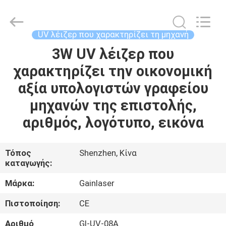
2026
Shenzhen
Gainlaser
Laser
Technology
UV λέιζερ που χαρακτηρίζει τη μηχανή
Co.,Ltd.
All
3W UV λέιζερ που
ΣΠΊΤΙ
Rights
Reserved.
χαρακτηρίζει την οικονομική
ΠΡΟΪΌΝΤΑ
αξία υπολογιστών γραφείου
μηχανών της επιστολής,
ΠΕΡΊΠΟΥ
αριθμός, λογότυπο, εικόνα
ΕΜΕΊΣ
Τόπος
Shenzhen, Κίνα
καταγωγής:
ΓΎΡΟΣ
ΕΡΓΟΣΤΑΣΊΩΝ
Μάρκα:
Gainlaser
Πιστοποίηση:
CE
ΠΟΙΟΤΙΚΌΣ
Αριθμό
Gl-UV-08A