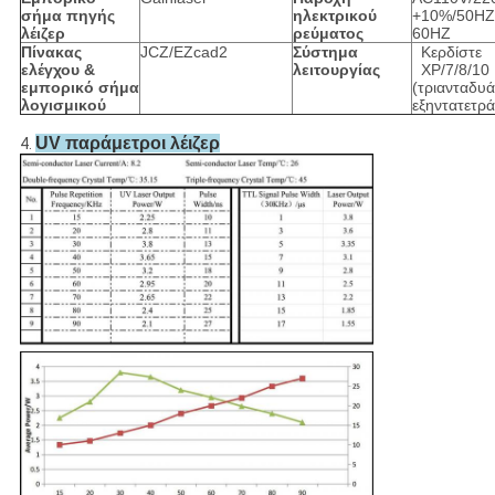
σήμα πηγής
ηλεκτρικού
+10%/50HZ
λέιζερ
ρεύματος
60HZ
Πίνακας
JCZ/EZcad2
Σύστημα
Κερδίστε
ελέγχου &
λειτουργίας
XP/7/8/10
εμπορικό σήμα
(τριανταδυά
λογισμικού
εξηντατετρά
UV παράμετροι λέιζερ
4.