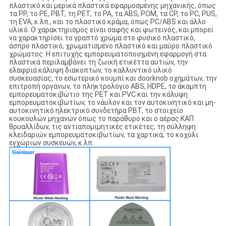
πλαστικό και μερικά πλαστικά εφαρμοσμένης μηχανικής, όπως
τα PP, το PE, PBT, τη PET, το PA, τα ABS, POM, τα CP, το PC, PUS,
τη EVA, κ.λπ., και το πλαστικό κράμα, όπως PC/ABS και άλλο
υλικό. Ο χαρακτηρισμός είναι σαφής και φωτεινός, και μπορεί
να χαρακτηρίσει το γραπτό χρώμα στο φυσικό πλαστικό,
άσπρο πλαστικό, χρωματισμένο πλαστικό και μαύρο πλαστικό
χρώματος. Η επιτυχής εμπορευματοποιημένη εφαρμογή στα
πλαστικά περιλαμβάνει τη ζωική ετικέττα αυτιών, την
ελαφριά κάλυψη διακοπτών, το καλλυντικό υλικό
συσκευασίας, το εσωτερικό κουμπί και doorknob οχημάτων, την
επιτροπή οργάνων, το πληκτρολόγιο ABS, HDPE, το άκαμπτη
εμπορευματοκιβώτιο της PET και PVC και την κάλυψη
εμπορευματοκιβωτίων, το νάυλον και τον αυτοκινητικό και μη-
αυτοκινητικό ηλεκτρικό συνδετήρα PBT, το στοιχείο
κουκουλών μηχανών όπως το παράθυρο και ο αέρας ΚΑΠ
θρυαλλίδων, τις αντιαπομιμητικές ετικέτες, τη σύλληψη
κλειδαριών εμπορευματοκιβωτίων, τα χαρτικά, το κοχύλι
εγχώριων συσκευών, κ.λπ.