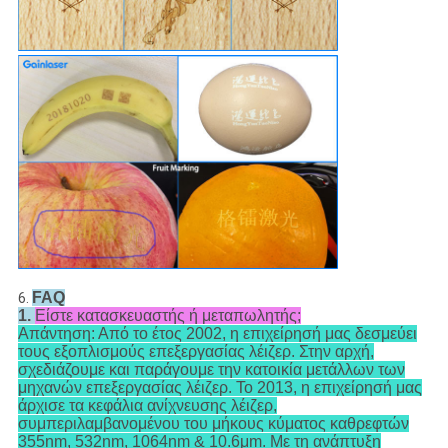
FAQ
6.
1.
Είστε κατασκευαστής ή μεταπωλητής;
Απάντηση: Από το έτος 2002, η επιχείρησή μας δεσμεύει
τους εξοπλισμούς επεξεργασίας λέιζερ. Στην αρχή,
σχεδιάζουμε και παράγουμε την κατοικία μετάλλων των
μηχανών επεξεργασίας λέιζερ. Το 2013, η επιχείρησή μας
άρχισε τα κεφάλια ανίχνευσης λέιζερ,
συμπεριλαμβανομένου του μήκους κύματος καθρεφτών
355nm, 532nm, 1064nm & 10.6μm. Με τη ανάπτυξη