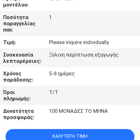
ΈΛΕΓΧΟΣ
μοντέλου:
Ποσότητα
1
ΜΑΣ
παραγγελίας
min:
ΕΛΆΤΕ
Τιμή:
Please inquire individually
ΣΕ
ΕΠΑΦΉ
Συσκευασία
Ξύλινη περίπτωση εξαγωγής
λεπτομέρειες:
ΜΕ
Χρόνος
5-8 ημέρες
παράδοσης:
ΖΗΤΉΣΤΕ
Όροι
T/T
ΈΝΑ
πληρωμής:
ΑΠΌΣΠΑΣΜΑ
Δυνατότητα
100 ΜΟΝΑΔΕΣ ΤΟ ΜΗΝΑ
προσφοράς:
SITEMAP
ΚΑΛΎΤΕΡΗ ΤΙΜΉ