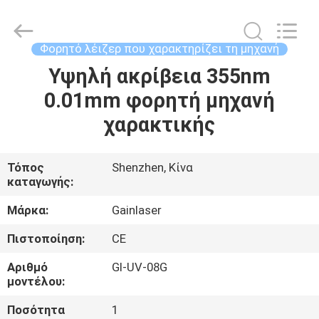
2025
Shenzhen
Gainlaser
Laser
Technology
Φορητό λέιζερ που χαρακτηρίζει τη μηχανή
Co.,Ltd.
All
Υψηλή ακρίβεια 355nm
ΣΠΊΤΙ
Rights
Reserved.
0.01mm φορητή μηχανή
ΠΡΟΪΌΝΤΑ
χαρακτικής
ΠΕΡΊΠΟΥ
Τόπος
Shenzhen, Κίνα
καταγωγής:
ΕΜΕΊΣ
Μάρκα:
Gainlaser
ΓΎΡΟΣ
Πιστοποίηση:
CE
ΕΡΓΟΣΤΑΣΊΩΝ
Αριθμό
Gl-UV-08G
μοντέλου:
ΠΟΙΟΤΙΚΌΣ
Ποσότητα
1