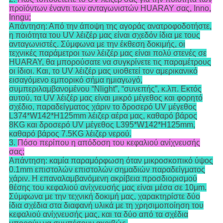
προϊόντων έναντι των ανταγωνιστών HUARAY σας, Inno,
Inngu;
Απάντηση: Από την άποψη της αγοράς ανατροφοδοτήστε,
η ποιότητα του UV λέιζέρ μας είναι σχεδόν ίδια με τους
ανταγωνιστές. Σύμφωνα με την έκθεση δοκιμής, οι
τεχνικές παράμετροι των λέιζέρ μας είναι πολύ στενές σε
HUARAY, θα μπορούσατε να συγκρίνετε τις παραμέτρους
οι ίδιοι. Και, το UV λέιζέρ μας υιοθετεί τον αμερικανικό
εισαγόμενο εμπορικό σήμα ημιαγωγό,
συμπεριλαμβανομένου “Nlight”, “συνεπής”, κ.λπ. Εκτός
αυτού, τα UV λέιζέρ μας είναι μικρό μέγεθος και φορητό
σχέδιο, παραδείγματος χάριν το δροσερό UV μέγεθος
L374*W142*H125mm λέιζερ αέρα μας, καθαρό βάρος
8KG και δροσερό UV μέγεθος L395*W142*H125mm,
καθαρό βάρος 7.5KG λέιζερ νερού.
3.
Πόσο περίπου η απόδοση του κεφαλιού ανίχνευσής
σας;
Απάντηση: καμία παραμόρφωση όταν μικροσκοπικό ύψος
0.1mm επιστολών επιστολών σημαδιών παραδείγματος
χάριν. Η επαναλαμβανόμενη ακρίβεια προσδιορισμού
θέσης του κεφαλιού ανίχνευσής μας είναι μέσα σε 10μm.
Σύμφωνα με την τεχνική δοκιμή μας, χαρακτηρίστε δύο
ίδια σχέδια στα διαφανή υλικά με τη χρησιμοποίηση του
κεφαλιού ανίχνευσής μας, και τα δύο από τα σχέδια