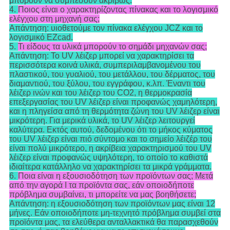
μπορούν να συμπέσουν ακριβώς.
4.
Ποιος είναι ο χαρακτηρίζοντας πίνακας και το λογισμικό
ελέγχου στη μηχανή σας;
Απάντηση: υιοθετούμε τον πίνακα ελέγχου JCZ και το
λογισμικό EZcad.
5.
Τι είδους τα υλικά μπορούν το σημάδι μηχανών σας;
Απάντηση: Το UV λέιζερ μπορεί να χαρακτηρίσει τα
περισσότερα κοινά υλικά, συμπεριλαμβανομένου του
πλαστικού, του γυαλιού, του μετάλλου, του δέρματος, του
διαμαντιού, του ξύλου, του εγγράφου, κ.λπ. Έναντι του
λέιζερ ινών και του λέιζερ του CO2, η θερμοκρασία
επεξεργασίας του UV λέιζερ είναι προφανώς χαμηλότερη,
και η πληγείσα από τη θερμότητα ζώνη του UV λέιζερ είναι
μικρότερη. Για μερικά υλικά, το UV λέιζερ λειτουργεί
καλύτερα. Εκτός αυτού, δεδομένου ότι το μήκος κύματος
του UV λέιζερ είναι πιό σύντομο και το σημείο λέιζέρ του
είναι πολύ μικρότερο, η ακρίβεια χαρακτηρισμού του UV
λέιζερ είναι προφανώς υψηλότερη, το οποίο το καθιστά
ιδιαίτερα κατάλληλο να χαρακτηρίσει τα μικρά γράμματα.
6.
Ποια είναι η εξουσιοδότηση των προϊόντων σας; Μετά
από την αγορά Ι τα προϊόντα σας, εάν οποιοδήποτε
πρόβλημα συμβαίνει, τι μπορείτε να μας βοηθήσετε;
Απάντηση: η εξουσιοδότηση των προϊόντων μας είναι 12
μήνες. Εάν οποιοδήποτε μη-τεχνητό πρόβλημα συμβεί στα
προϊόντα μας, τα ελεύθερα ανταλλακτικά θα παρασχεθούν