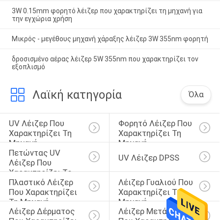
3W 0.15mm φορητό λέιζερ που χαρακτηρίζει τη μηχανή για
την εγχώρια χρήση
Μικρός - μεγέθους μηχανή χάραξης λέιζερ 3W 355nm φορητή
δροσισμένο αέρας λέιζερ 5W 355nm που χαρακτηρίζει τον
εξοπλισμό
Λαϊκή κατηγορία
Όλα
UV Λέιζερ Που 
Φορητό Λέιζερ Που 
Χαρακτηρίζει Τη 
Χαρακτηρίζει Τη 
Μηχανή
Μηχανή
Πετώντας UV 
UV Λέιζερ DPSS
Λέιζερ Που 
Χαρακτηρίζει Το 
Πλαστικό Λέιζερ 
Λέιζερ Γυαλιού Που 
Σύστημα
Που Χαρακτηρίζει 
Χαρακτηρίζει Τη 
Τη Μηχανή
Μηχανή
Λέιζερ Δέρματος 
Λέιζερ Μετάλλων 