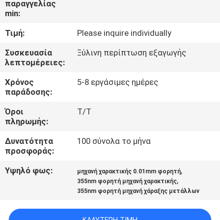
παραγγελίας
ΈΛΕΓΧΟΣ
min:
Τιμή:
Please inquire individually
ΜΑΣ
ΕΛΆΤΕ
Συσκευασία
Ξύλινη περίπτωση εξαγωγής
λεπτομέρειες:
ΣΕ
Χρόνος
5-8 εργάσιμες ημέρες
ΕΠΑΦΉ
παράδοσης:
ΜΕ
Όροι
T/T
πληρωμής:
ΖΗΤΉΣΤΕ
Δυνατότητα
100 σύνολα το μήνα
ΈΝΑ
προσφοράς:
ΑΠΌΣΠΑΣΜΑ
Υψηλό φως:
,
μηχανή χαρακτικής 0.01mm φορητή
,
355nm φορητή μηχανή χαρακτικής
355nm φορητή μηχανή χάραξης μετάλλων
SITEMAP