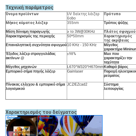
Τεχνική παράμετρος
Όνομα προϊόντων
UV δείκτης λέιζερ
Πρότυπο
Gobo
Μήκος κύματος λέιζερ
355nm
Τρόπος ψύξης
Μέση δύναμη παραγωγής
≥ το 3W@30KHz
Πλάτος σφυγμού
Χαρακτηρισμός της περιοχής
50*50mm
Χαρακτηρισμός
της ακρίβειας
Επαναληπτική συχνότητα σφυγμού
10 KHz - 150 KHz
Μέγεθος
χαρακτήρα Mininu
Έξοδος λέιζερ στρογγυλάδας
≤98%
Max που
ακτίνων @
χαρακτηρίζει την
ταχύτητα
Μέγεθος μηχανών
L670*W320*H670mm
Καθαρό βάρος
Εμπορικό σήμα πηγής λέιζερ
Gainlaser
Παροχή ηλεκτρικο
ρεύματος
Πίνακας ελέγχου & εμπορικό σήμα
JCZ/EZcad2
Σύστημα
λογισμικού
λειτουργίας
Χαρακτηρισμός του δείγματος