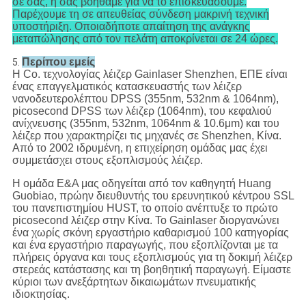
σε σας, ή σας βοηθάμε για να το επισκευάσουμε.
Παρέχουμε τη σε απευθείας σύνδεση μακρινή τεχνική
υποστήριξη. Οποιαδήποτε απαίτηση της ανάγκης
μεταπώλησης από τον πελάτη αποκρίνεται σε 24 ώρες.
Περίπου εμείς
5.
Η Co. τεχνολογίας λέιζερ Gainlaser Shenzhen, ΕΠΕ είναι
ένας επαγγελματικός κατασκευαστής των λέιζερ
νανοδευτερολέπτου DPSS (355nm, 532nm & 1064nm),
picosecond DPSS των λέιζερ (1064nm), του κεφαλιού
ανίχνευσης (355nm, 532nm, 1064nm & 10.6μm) και του
λέιζερ που χαρακτηρίζει τις μηχανές σε Shenzhen, Κίνα.
Από το 2002 ιδρυμένη, η επιχείρηση ομάδας μας έχει
συμμετάσχει στους εξοπλισμούς λέιζερ.
Η ομάδα Ε&Α μας οδηγείται από τον καθηγητή Huang
Guobiao, πρώην διευθυντής του ερευνητικού κέντρου SSL
του πανεπιστημίου HUST, το οποίο ανέπτυξε το πρώτο
picosecond λέιζερ στην Κίνα. Το Gainlaser διοργανώνει
ένα χωρίς σκόνη εργαστήριο καθαρισμού 100 κατηγορίας
και ένα εργαστήριο παραγωγής, που εξοπλίζονται με τα
πλήρεις όργανα και τους εξοπλισμούς για τη δοκιμή λέιζερ
στερεάς κατάστασης και τη βοηθητική παραγωγή. Είμαστε
κύριοι των ανεξάρτητων δικαιωμάτων πνευματικής
ιδιοκτησίας.