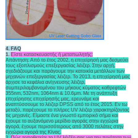
4. FAQ
1.
Είστε κατασκευαστής ή μεταπωλητής;
Απάντηση: Από το έτος 2002, η επιχείρησή μας δεσμεύει
τους εξοπλισμούς επεξεργασίας λέιζερ. Στην αρχή,
σχεδιάζουμε και παράγουμε την κατοικία μετάλλων των
μηχανών επεξεργασίας λέιζερ. Το 2013, η επιχείρησή μας
άρχισε τα κεφάλια ανίχνευσης λέιζερ,
συμπεριλαμβανομένου του μήκους κύματος καθρεφτών
355nm, 532nm, 1064nm & 10.6μm. Με τη ανάπτυξη
επιχείρησης επιχείρησής μας, ερευνάμε και
αναπτύσσουμε το λέιζερ DPSS από το έτος 2015. Εν τω
μεταξύ, παρέχουμε το πλήρες UV λέιζερ χαρακτηρίζοντας
τις μηχανές. Είμαστε ένα γνωστό εμπορικό σήμα και
έχουμε το αυξανόμενο μερίδιο αγοράς στην εγχώρια
αγορά, έχουμε περισσότερους από 3000 πελάτες στην
εγχώρια αγορά της Κίνας.
2.
Πώς τοποθετείτε το UV λέιζέρ σας για την ποιότητα των