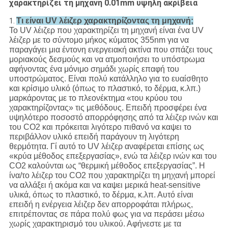
χαρακτηρίζει τη μηχανή 0.01mm υψηλή ακρίβεια
Τι είναι UV λέιζερ χαρακτηρίζοντας τη μηχανή;
1.
Το UV λέιζερ που χαρακτηρίζει τη μηχανή είναι ένα UV
λέιζερ με το σύντομο μήκος κύματος 355nm για να
παραγάγει μια έντονη ενεργειακή ακτίνα που σπάζει τους
μοριακούς δεσμούς και να ατμοποιήσει το υπόστρωμα
αφήνοντας ένα μόνιμο σημάδι χωρίς επαφή του
υποστρώματος. Είναι πολύ κατάλληλο για το ευαίσθητο
και κρίσιμο υλικό (όπως το πλαστικό, το δέρμα, κ.λπ.)
μαρκάροντας με το πλεονέκτημα «του κρύου του
χαρακτηρίζοντας» τις μεθόδους. Επειδή προσφέρει ένα
υψηλότερο ποσοστό απορρόφησης από τα λέιζερ ινών και
του CO2 και πρόκειται λιγότερο πιθανό να καψει το
περιβάλλον υλικό επειδή παράγουν τη λιγότερη
θερμότητα. Γί αυτό το UV λέιζερ αναφέρεται επίσης ως
«κρύα μέθοδος επεξεργασίας», ενώ τα λέιζερ ινών και του
CO2 καλούνται ως “θερμική μέθοδος επεξεργασίας”. Η
ίνα/το λέιζερ του CO2 που χαρακτηρίζει τη μηχανή μπορεί
να αλλάξει ή ακόμα και να καψει μερικά heat-sensitive
υλικά, όπως το πλαστικό, το δέρμα, κ.λπ. Αυτό είναι
επειδή η ενέργεια λέιζερ δεν απορροφάται πλήρως,
επιτρέποντας σε πάρα πολύ φως για να περάσει μέσω
χωρίς χαρακτηρισμό του υλικού. Αφήνεστε με τα