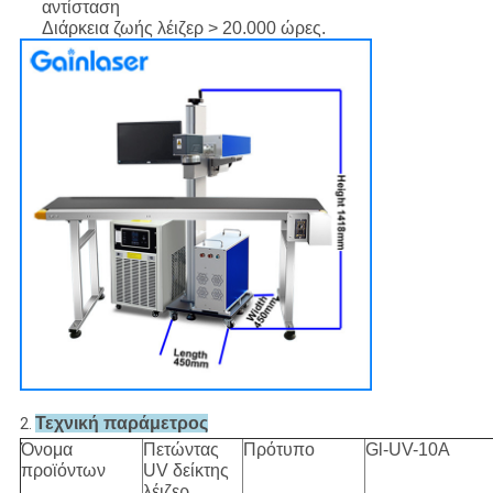
αντίσταση
Διάρκεια ζωής λέιζερ > 20.000 ώρες.
Τεχνική παράμετρος
2.
Όνομα
Πετώντας
Πρότυπο
Gl-UV-10A
προϊόντων
UV δείκτης
λέιζερ