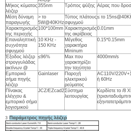
Μήκος κύματος
355nm
Τρόπος ψύξης
Αέρας που δροσ
λέιζερ
Μέση δύναμη
> το
Τύπος πλάτους
≤ το 15ns@40K
παραγωγής
5W@40KHz
σφυγμού
Χαρακτηρισμός
100*100mm
Χαρακτηρισμός
0.01mm
της περιοχής
της ακρίβειας
Επαναληπτική
10 KHz -
Μέγεθος
0.15*0.15mm
συχνότητα
150 KHz
χαρακτήρα
σφυγμού
Mininum
Έξοδος λέιζερ
≤96%
Max που
4000mm/s
στρογγυλάδας
χαρακτηρίζει
ακτίνων @
την ταχύτητα
Εμπορικό
Gainlaser
Παροχή
AC110V/220V+
σήμα πηγής
ηλεκτρικού
ή 60Hz
λέιζερ
ρεύματος
Πίνακας
JCZ/EZcad2
Σύστημα
Κερδίστε το /8 
ελέγχου &
λειτουργίας
(τριανταδυάμπιτ
εμπορικό σήμα
εξηντατετράμπιτ
λογισμικού
Παράμετρος πηγής λέιζερ
3.