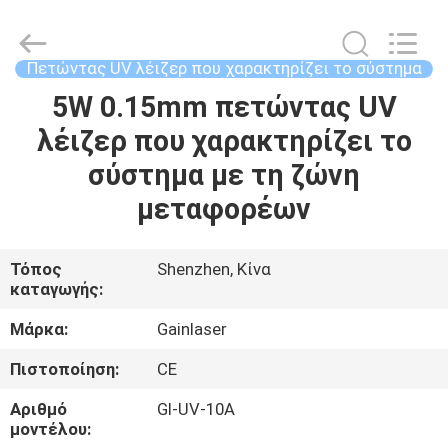
λέιζερ
που
χαρακτηρίζει
τη
μηχανή
Πετώντας UV λέιζερ που χαρακτηρίζει το σύστημα
supplier.
Copyright
©
5W 0.15mm πετώντας UV
ΣΠΊΤΙ
2020
-
λέιζερ που χαρακτηρίζει το
2025
Shenzhen
Gainlaser
ΠΡΟΪΌΝΤΑ
σύστημα με τη ζώνη
Laser
Technology
Co.,Ltd.
μεταφορέων
All
Rights
ΠΕΡΊΠΟΥ
Reserved.
ΕΜΕΊΣ
Τόπος
Shenzhen, Κίνα
καταγωγής:
ΓΎΡΟΣ
Μάρκα:
Gainlaser
ΕΡΓΟΣΤΑΣΊΩΝ
Πιστοποίηση:
CE
Αριθμό
Gl-UV-10A
ΠΟΙΟΤΙΚΌΣ
μοντέλου: