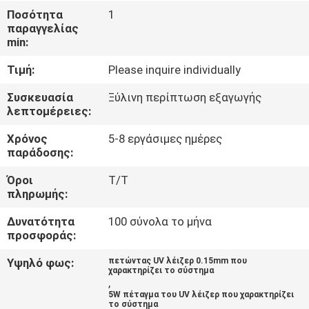
ΈΛΕΓΧΟΣ
Ποσότητα
1
παραγγελίας
min:
ΜΑΣ
Τιμή:
Please inquire individually
ΕΛΆΤΕ
ΣΕ
Συσκευασία
Ξύλινη περίπτωση εξαγωγής
λεπτομέρειες:
ΕΠΑΦΉ
Χρόνος
5-8 εργάσιμες ημέρες
ΜΕ
παράδοσης:
Όροι
T/T
ΖΗΤΉΣΤΕ
πληρωμής:
ΈΝΑ
Δυνατότητα
100 σύνολα το μήνα
ΑΠΌΣΠΑΣΜΑ
προσφοράς:
Υψηλό φως:
πετώντας UV λέιζερ 0.15mm που
χαρακτηρίζει το σύστημα
SITEMAP
,
5W πέταγμα του UV λέιζερ που χαρακτηρίζει
το σύστημα