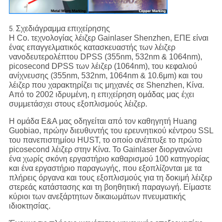
Σχεδιάγραμμα επιχείρησης
5.
Η Co. τεχνολογίας λέιζερ Gainlaser Shenzhen, ΕΠΕ είναι
ένας επαγγελματικός κατασκευαστής των λέιζερ
νανοδευτερολέπτου DPSS (355nm, 532nm & 1064nm),
picosecond DPSS των λέιζερ (1064nm), του κεφαλιού
ανίχνευσης (355nm, 532nm, 1064nm & 10.6μm) και του
λέιζερ που χαρακτηρίζει τις μηχανές σε Shenzhen, Κίνα.
Από το 2002 ιδρυμένη, η επιχείρηση ομάδας μας έχει
συμμετάσχει στους εξοπλισμούς λέιζερ.
Η ομάδα Ε&Α μας οδηγείται από τον καθηγητή Huang
Guobiao, πρώην διευθυντής του ερευνητικού κέντρου SSL
του πανεπιστημίου HUST, το οποίο ανέπτυξε το πρώτο
picosecond λέιζερ στην Κίνα. Το Gainlaser διοργανώνει
ένα χωρίς σκόνη εργαστήριο καθαρισμού 100 κατηγορίας
και ένα εργαστήριο παραγωγής, που εξοπλίζονται με τα
πλήρεις όργανα και τους εξοπλισμούς για τη δοκιμή λέιζερ
στερεάς κατάστασης και τη βοηθητική παραγωγή. Είμαστε
κύριοι των ανεξάρτητων δικαιωμάτων πνευματικής
ιδιοκτησίας.