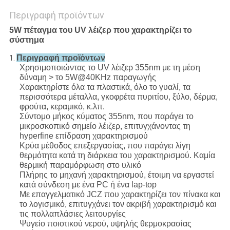
Περιγραφή προϊόντων
5W πέταγμα του UV λέιζερ που χαρακτηρίζει το
σύστημα
Περιγραφή προϊόντων
1.
Χρησιμοποιώντας το UV λέιζερ 355nm με τη μέση
δύναμη > το 5W@40KHz παραγωγής
Χαρακτηρίστε όλα τα πλαστικά, όλο το γυαλί, τα
περισσότερα μέταλλα, γκοφρέτα πυριτίου, ξύλο, δέρμα,
φρούτα, κεραμικό, κ.λπ.
Σύντομο μήκος κύματος 355nm, που παράγει το
μικροσκοπικό σημείο λέιζερ, επιτυγχάνοντας τη
hyperfine επίδραση χαρακτηρισμού
Κρύα μέθοδος επεξεργασίας, που παράγει λίγη
θερμότητα κατά τη διάρκεια του χαρακτηρισμού. Καμία
θερμική παραμόρφωση στο υλικό
Πλήρης το μηχανή χαρακτηρισμού, έτοιμη να εργαστεί
κατά σύνδεση με ένα PC ή ένα lap-top
Με επαγγελματικό JCZ που χαρακτηρίζει τον πίνακα και
το λογισμικό, επιτυγχάνει τον ακριβή χαρακτηρισμό και
τις πολλαπλάσιες λειτουργίες
Ψυγείο ποιοτικού νερού, υψηλής θερμοκρασίας