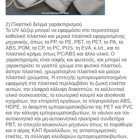
2) Πλαστικό δείγμα χαρακτηρισμού
Το UV λέιζερ μπορεί να εφαρμόσει στο περισσότερο
καθολικό πλαστικό και μερικά πλαστικά εφαρμοσμένης
μηχανικής, όπως τα PP, το PE, PBT, τη PET, το PA, τα
ABS, POM, τα CP, το PC, PUS, τη EVA, κ.λπ., και το
πλαστικό κράμα, όπως PC/ABS και άλλο υλικό. Ο
χαρακτηρισμός είναι σαφής και φωτεινός, και μπορεί να
χαρακτηρίσει το γραπτό χρώμα στο φυσικό πλαστικό,
άσπρο πλαστικό, χρωματισμένο πλαστικό και μαύρο
πλαστικό χρώματος. Η επιτυχής εμπορευματοποιημένη
εφαρμογή στα πλαστικά περιλαμβάνει τη ζωική ετικέττα
αυτιών, την ελαφριά κάλυψη διακοπτών, το καλλυντικό
υλικό συσκευασίας, το εσωτερικό κουμπί και doorknob
οχημάτων, την επιτροπή οργάνων, το πληκτρολόγιο ABS,
HDPE, το άκαμπτη εμπορευματοκιβώτιο της PET και PVC
και την κάλυψη εμπορευματοκιβωτίων, το νάυλον και τον
αυτοκινητικό και μη-αυτοκινητικό ηλεκτρικό συνδετήρα
PBT, το στοιχείο κουκουλών μηχανών όπως το παράθυρο
και ο αέρας ΚΑΠ θρυαλλίδων, τις αντιαπομιμητικές
ετικέτες, τη σύλληψη κλειδαριών εμπορευματοκιβωτίων,