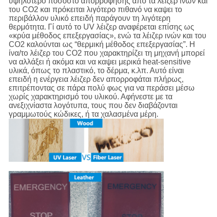
υψηλότερο ποσοστό απορρόφησης από τα λέιζερ ινών και
του CO2 και πρόκειται λιγότερο πιθανό να καψει το
περιβάλλον υλικό επειδή παράγουν τη λιγότερη
θερμότητα. Γί αυτό το UV λέιζερ αναφέρεται επίσης ως
«κρύα μέθοδος επεξεργασίας», ενώ τα λέιζερ ινών και του
CO2 καλούνται ως “θερμική μέθοδος επεξεργασίας”. Η
ίνα/το λέιζερ του CO2 που χαρακτηρίζει τη μηχανή μπορεί
να αλλάξει ή ακόμα και να καψει μερικά heat-sensitive
υλικά, όπως το πλαστικό, το δέρμα, κ.λπ. Αυτό είναι
επειδή η ενέργεια λέιζερ δεν απορροφάται πλήρως,
επιτρέποντας σε πάρα πολύ φως για να περάσει μέσω
χωρίς χαρακτηρισμό του υλικού. Αφήνεστε με τα
ανεξιχνίαστα λογότυπα, τους που δεν διαβάζονται
γραμμωτούς κώδικες, ή τα χαλασμένα μέρη.