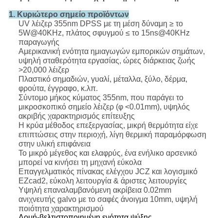
1. Κυριώτερο σημείο προϊόντων
UV λέιζερ 355nm DPSS με τη μέση δύναμη ≥ το
5W@40KHz, πλάτος σφυγμού ≤ το 15ns@40KHz
παραγωγής
Αμερικανική ενότητα ημιαγωγών εμπορικών σημάτων,
υψηλή σταθερότητα εργασίας, ώρες διάρκειας ζωής
>20,000 λέιζερ
Πλαστικό σημαδιών, γυαλί, μέταλλα, ξύλο, δέρμα,
φρούτα, έγγραφο, κ.λπ.
Σύντομο μήκος κύματος 355nm, που παράγει το
μικροσκοπικό σημείο λέιζερ (φ <0.01mm), υψηλός
ακριβής χαρακτηρισμός επίτευξης
Η κρύα μέθοδος επεξεργασίας, μικρή θερμότητα είχε
επιπτώσεις στην περιοχή, λίγη θερμική παραμόρφωση
στην υλική επιφάνεια
Το μικρό μέγεθος και ελαφρύς, ένα ενήλικο αρσενικό
μπορεί να κινήσει τη μηχανή εύκολα
Επαγγελματικός πίνακας ελέγχου JCZ και λογισμικό
EZcad2, εύκολη λειτουργία & άριστες λειτουργίες
Υψηλή επαναλαμβανόμενη ακρίβεια 0.02mm
ανιχνευτής galvo με το σαφές άνοιγμα 10mm, υψηλή
ποιότητα χαρακτηρισμού
Δομή-βελτιστοποιημένη ενότητα ψύξης