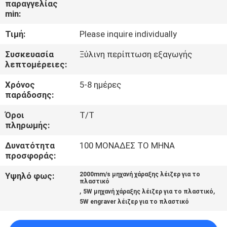
παραγγελίας
ΈΛΕΓΧΟΣ
min:
Τιμή:
Please inquire individually
ΜΑΣ
ΕΛΆΤΕ
Συσκευασία
Ξύλινη περίπτωση εξαγωγής
λεπτομέρειες:
ΣΕ
Χρόνος
5-8 ημέρες
ΕΠΑΦΉ
παράδοσης:
ΜΕ
Όροι
T/T
πληρωμής:
ΖΗΤΉΣΤΕ
Δυνατότητα
100 ΜΟΝΑΔΕΣ ΤΟ ΜΗΝΑ
ΈΝΑ
προσφοράς:
ΑΠΌΣΠΑΣΜΑ
Υψηλό φως:
2000mm/s μηχανή χάραξης λέιζερ για το
πλαστικό
,
,
5W μηχανή χάραξης λέιζερ για το πλαστικό
5W engraver λέιζερ για το πλαστικό
SITEMAP