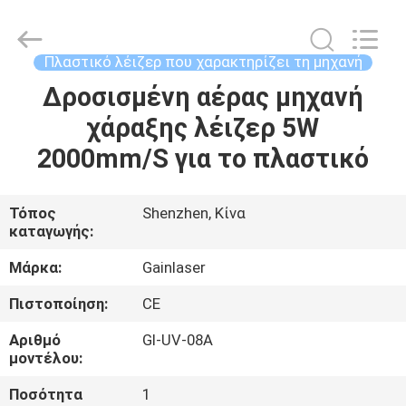
2026
Shenzhen
Gainlaser
Laser
Technology
Πλαστικό λέιζερ που χαρακτηρίζει τη μηχανή
Co.,Ltd.
All
Δροσισμένη αέρας μηχανή
ΣΠΊΤΙ
Rights
Reserved.
χάραξης λέιζερ 5W
ΠΡΟΪΌΝΤΑ
2000mm/S για το πλαστικό
ΠΕΡΊΠΟΥ
Τόπος
Shenzhen, Κίνα
καταγωγής:
ΕΜΕΊΣ
Μάρκα:
Gainlaser
ΓΎΡΟΣ
Πιστοποίηση:
CE
ΕΡΓΟΣΤΑΣΊΩΝ
Αριθμό
Gl-UV-08A
μοντέλου:
ΠΟΙΟΤΙΚΌΣ
Ποσότητα
1