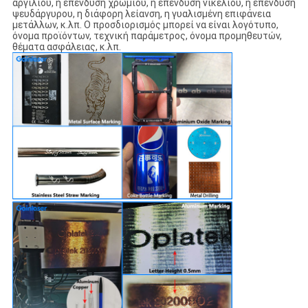
αργιλίου, η επένδυση χρωμίου, η επένδυση νικελίου, η επένδυση
ψευδάργυρου, η διάφορη λείανση, η γυαλισμένη επιφάνεια
μετάλλων, κ.λπ. Ο προσδιορισμός μπορεί να είναι λογότυπο,
όνομα προϊόντων, τεχνική παράμετρος, όνομα προμηθευτών,
θέματα ασφάλειας, κ.λπ.