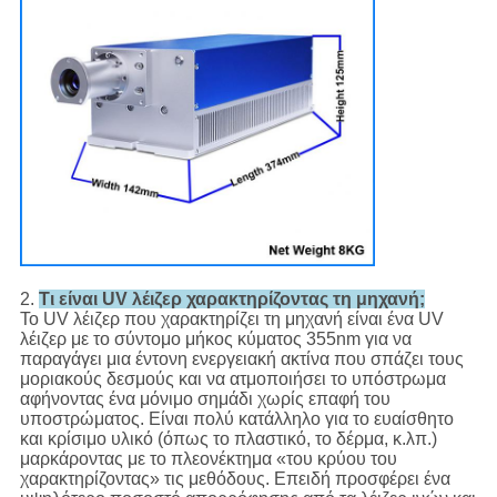
2.
Τι είναι UV λέιζερ χαρακτηρίζοντας τη μηχανή;
Το UV λέιζερ που χαρακτηρίζει τη μηχανή είναι ένα UV
λέιζερ με το σύντομο μήκος κύματος 355nm για να
παραγάγει μια έντονη ενεργειακή ακτίνα που σπάζει τους
μοριακούς δεσμούς και να ατμοποιήσει το υπόστρωμα
αφήνοντας ένα μόνιμο σημάδι χωρίς επαφή του
υποστρώματος. Είναι πολύ κατάλληλο για το ευαίσθητο
και κρίσιμο υλικό (όπως το πλαστικό, το δέρμα, κ.λπ.)
μαρκάροντας με το πλεονέκτημα «του κρύου του
χαρακτηρίζοντας» τις μεθόδους. Επειδή προσφέρει ένα