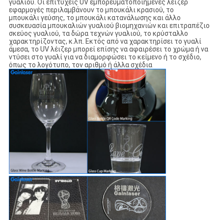
γυαλιού. Οι επιτυχείς UV εμπορευματοποιημένες λέιζερ
εφαρμογές περιλαμβάνουν το μπουκάλι κρασιού, το
μπουκάλι γεύσης, το μπουκάλι κατανάλωσης και άλλο
συσκευασία μπουκαλιών γυαλιού βιομηχανιών και επιτραπέζιο
σκεύος γυαλιού, τα δώρα τεχνών γυαλιού, το κρύσταλλο
χαρακτηρίζοντας, κ.λπ. Εκτός από να χαρακτηρίσει το γυαλί
άμεσα, το UV λέιζερ μπορεί επίσης να αφαιρέσει το χρώμα ή να
ντύσει στο γυαλί για να διαμορφώσει το κείμενο ή το σχέδιο,
όπως το λογότυπο, τον αριθμό ή άλλα σχέδια