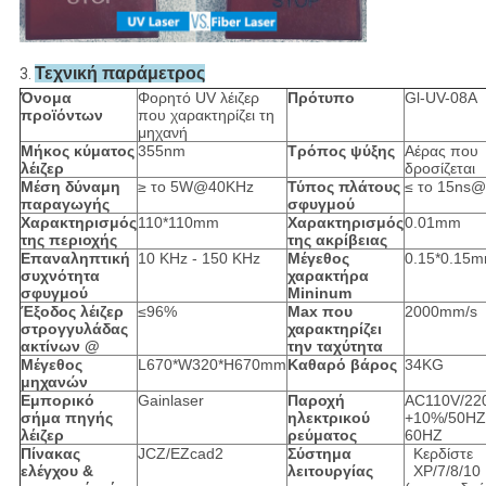
Τεχνική παράμετρος
3.
Όνομα
Φορητό UV λέιζερ
Πρότυπο
Gl-UV-08A
προϊόντων
που χαρακτηρίζει τη
μηχανή
Μήκος κύματος
355nm
Τρόπος ψύξης
Αέρας που
λέιζερ
δροσίζεται
Μέση δύναμη
≥ το 5W@40KHz
Τύπος πλάτους
≤ το 15ns
παραγωγής
σφυγμού
Χαρακτηρισμός
110*110mm
Χαρακτηρισμός
0.01mm
της περιοχής
της ακρίβειας
Επαναληπτική
10 KHz - 150 KHz
Μέγεθος
0.15*0.15
συχνότητα
χαρακτήρα
σφυγμού
Mininum
Έξοδος λέιζερ
≤96%
Max που
2000mm/s
στρογγυλάδας
χαρακτηρίζει
ακτίνων @
την ταχύτητα
Μέγεθος
L670*W320*H670mm
Καθαρό βάρος
34KG
μηχανών
Εμπορικό
Gainlaser
Παροχή
AC110V/22
σήμα πηγής
ηλεκτρικού
+10%/50HZ
λέιζερ
ρεύματος
60HZ
Πίνακας
JCZ/EZcad2
Σύστημα
Κερδίστε
ελέγχου &
λειτουργίας
XP/7/8/10