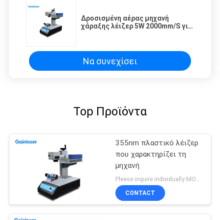
Δροσισμένη αέρας μηχανή
χάραξης λέιζερ 5W 2000mm/S για
το πλαστικό
Να συνεχίσει
Top Προϊόντα
355nm πλαστικό λέιζερ
που χαρακτηρίζει τη
μηχανή
Please inquire individually MOQ:1
CONTACT