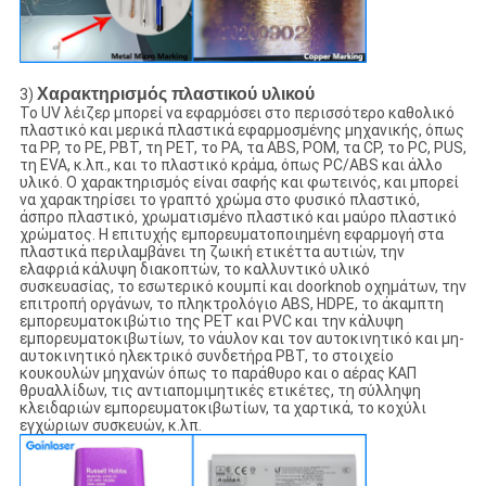
Χαρακτηρισμός πλαστικού υλικού
3)
Το UV λέιζερ μπορεί να εφαρμόσει στο περισσότερο καθολικό
πλαστικό και μερικά πλαστικά εφαρμοσμένης μηχανικής, όπως
τα PP, το PE, PBT, τη PET, το PA, τα ABS, POM, τα CP, το PC, PUS,
τη EVA, κ.λπ., και το πλαστικό κράμα, όπως PC/ABS και άλλο
υλικό. Ο χαρακτηρισμός είναι σαφής και φωτεινός, και μπορεί
να χαρακτηρίσει το γραπτό χρώμα στο φυσικό πλαστικό,
άσπρο πλαστικό, χρωματισμένο πλαστικό και μαύρο πλαστικό
χρώματος. Η επιτυχής εμπορευματοποιημένη εφαρμογή στα
πλαστικά περιλαμβάνει τη ζωική ετικέττα αυτιών, την
ελαφριά κάλυψη διακοπτών, το καλλυντικό υλικό
συσκευασίας, το εσωτερικό κουμπί και doorknob οχημάτων, την
επιτροπή οργάνων, το πληκτρολόγιο ABS, HDPE, το άκαμπτη
εμπορευματοκιβώτιο της PET και PVC και την κάλυψη
εμπορευματοκιβωτίων, το νάυλον και τον αυτοκινητικό και μη-
αυτοκινητικό ηλεκτρικό συνδετήρα PBT, το στοιχείο
κουκουλών μηχανών όπως το παράθυρο και ο αέρας ΚΑΠ
θρυαλλίδων, τις αντιαπομιμητικές ετικέτες, τη σύλληψη
κλειδαριών εμπορευματοκιβωτίων, τα χαρτικά, το κοχύλι
εγχώριων συσκευών, κ.λπ.